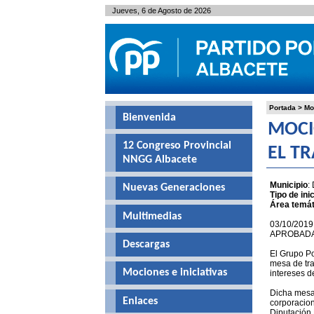
Jueves, 6 de Agosto de 2026
Portada
>
Mo
Bienvenida
MOCI
12 Congreso Provincial
EL T
NNGG Albacete
Municipio
:
Nuevas Generaciones
Tipo de inic
Área temát
Multimedias
03/10/2019
APROBAD
Descargas
El Grupo Po
mesa de tra
Mociones e iniciativas
intereses d
Dicha mesa 
Enlaces
corporacion
Diputación 