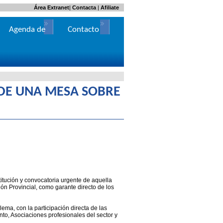
Área Extranet
|
Contacta
|
Afiliate
Agenda de
Contacto
Actos
 DE UNA MESA SOBRE
itución y convocatoria urgente de aquella
ón Provincial, como garante directo de los
ema, con la participación directa de las
to, Asociaciones profesionales del sector y