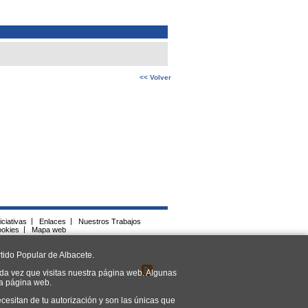
<< Volver
iciativas
|
Enlaces
|
Nuestros Trabajos
ookies
|
Mapa web
tido Popular de Albacete.
da vez que visitas nuestra página web. Algunas
ra página web.
cesitan de tu autorización y son las únicas que