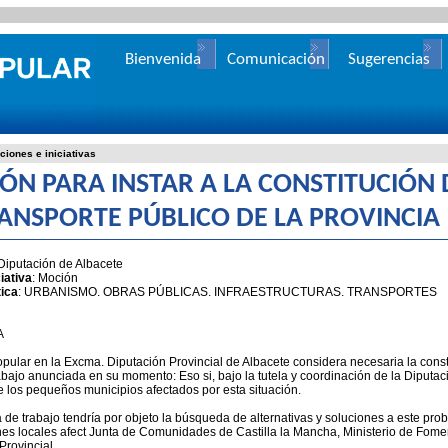
Bienvenida
Comunicación
Sugerencias
ciones e iniciativas
ÓN PARA INSTAR A LA CONSTITUCIÓN
RANSPORTE PÚBLICO DE LA PROVINCIA
 Diputación de Albacete
iativa
: Moción
ica
: URBANISMO. OBRAS PÚBLICAS. INFRAESTRUCTURAS. TRANSPORTES
A
pular en la Excma. Diputación Provincial de Albacete considera necesaria la const
bajo anunciada en su momento: Eso si, bajo la tutela y coordinación de la Diputaci
e los pequeños municipios afectados por esta situación.
de trabajo tendría por objeto la búsqueda de alternativas y soluciones a este probl
es locales afect Junta de Comunidades de Castilla la Mancha, Ministerio de Fomen
Provincial.