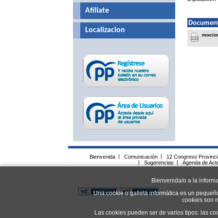
Afíliate
Document
Localizacion
mocion
Bienvenida
|
Comunicación
|
12 Congreso Provinc
|
Sugerencias
|
Agenda de Act
Bienvenida/o a la inform
Una cookie o galleta informática es un pequeñ
cookies son n
Las cookies pueden ser de varios tipos: las co