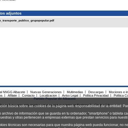
os adjuntos
_transporte_publico_grupopopular.pdf
ial NNGG Albacete
|
Nuevas Generaciones
|
Multimedias
|
Descargas
|
Mociones e in
os
|
Afíliate
|
Contacto
|
Localizacion
|
Aviso Legal
|
Política Privacidad
|
Política C
Partido Popular de Albacete
Esta página esta optimizada para navegadores Internet Explorer 7 y Firefox 3.0.
ación básica sobre las cookies de la página web responsabilidad de la entidad: Par
o archivo de información que se guarda en tu ordenador, “smartphone” o tableta ca
uestras y otras pertenecen a empresas externas que prestan servicios para nuest
okies técnicas son necesarias para que nuestra página web pueda funcionar, no ne