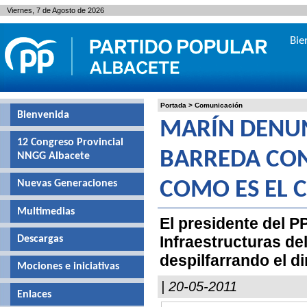
Viernes, 7 de Agosto de 2026
Bie
Portada
>
Comunicación
Bienvenida
MARÍN DENUN
12 Congreso Provincial
BARREDA CON
NNGG Albacete
Nuevas Generaciones
COMO ES EL 
Multimedias
El presidente del P
Infraestructuras de
Descargas
despilfarrando el d
Mociones e iniciativas
| 20-05-2011
Enlaces