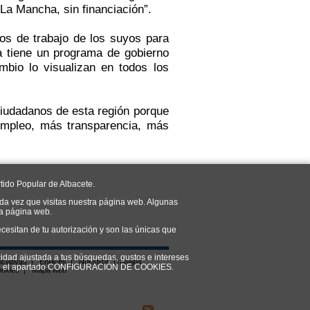
-La Mancha, sin financiación”.
os de trabajo de los suyos para
a tiene un programa de gobierno
mbio lo visualizan en todos los
 ciudadanos de esta región porque
empleo, más transparencia, más
tido Popular de Albacete.
da vez que visitas nuestra página web. Algunas
ra página web.
cesitan de tu autorización y son las únicas que
cidad ajustada a tus búsquedas, gustos e intereses
iciativas
|
Enlaces
|
Nuestros Trabajos
do en el apartado CONFIGURACIÓN DE COOKIES.
ookies
|
Mapa web