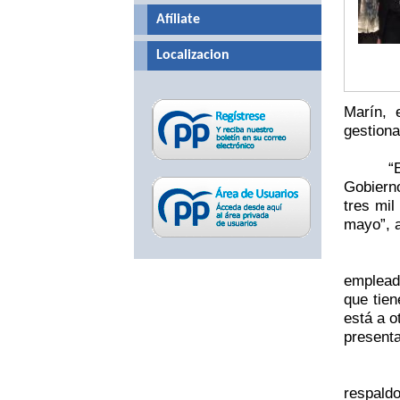
Afíliate
Localizacion
Marín, 
gestiona
“
Gobierno
tres mil
mayo”, a
empleado
que tie
está a o
presenta
respald