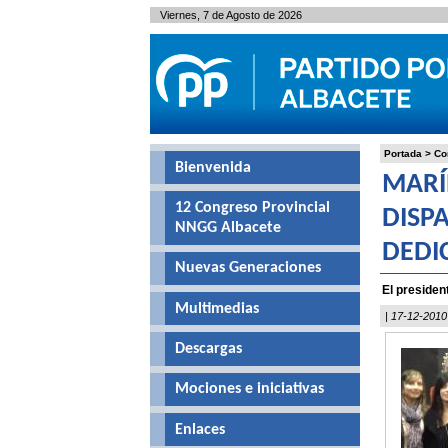
Viernes, 7 de Agosto de 2026
Portada
>
Co
Bienvenida
MARÍ
12 Congreso Provincial
DISP
NNGG Albacete
DEDI
Nuevas Generaciones
El presiden
Multimedias
| 17-12-2010
Descargas
Mociones e iniciativas
Enlaces