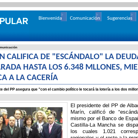
Bienvenida
Comunicación
Sugerencias
municación
N CALIFICA DE "ESCÁNDALO" LA DEUD
ARADA HASTA LOS 6.348 MLLONES, MI
CA A LA CACERÍA
te del PP asegura que "con el cambio político le tocará la lotería a los dos mi
El presidente del PP de Alba
Marín, calificó de “escánd
mismo por el Banco de Españ
Castilla-La Mancha se dispa
los cuales 1.021 corres
regionales y el resto a la pr