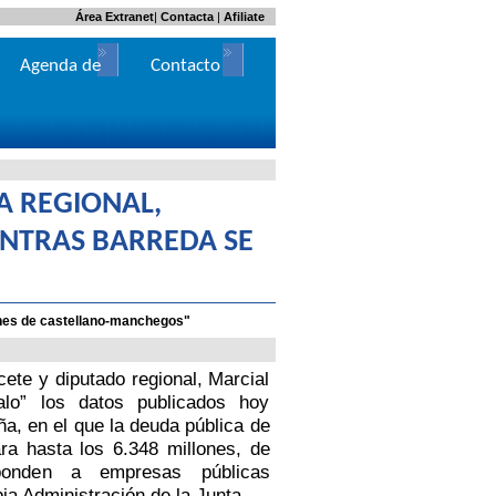
Área Extranet
|
Contacta
|
Afiliate
Agenda de
Contacto
Actos
A REGIONAL,
ENTRAS BARREDA SE
llones de castellano-manchegos"
cete y diputado regional, Marcial
alo” los datos publicados hoy
a, en el que la deuda pública de
ra hasta los 6.348 millones, de
ponden a empresas públicas
opia Administración de
la Junta.