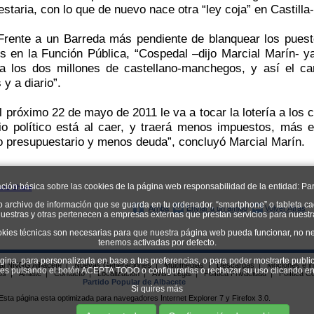
staria, con lo que de nuevo nace otra “ley coja” en Castilla
Frente a un Barreda más pendiente de blanquear los puest
los en
la Función
Pública
, “Cospedal –dijo Marcial Marín- y
o a los dos millones de castellano-manchegos, y así el ca
 y a diario”.
l próximo 22 de mayo de 2011 le va a tocar la lotería a los
io político está al caer, y traerá menos impuestos, más 
io presupuestario y menos deuda”, concluyó Marcial Marín.
ación básica sobre las cookies de la página web responsabilidad de la entidad: Par
o archivo de información que se guarda en tu ordenador, “smartphone” o tableta ca
Arriba
Enviar a un amigo
Volver Atrás
uestras y otras pertenecen a empresas externas que prestan servicios para nuest
okies técnicas son necesarias para que nuestra página web pueda funcionar, no ne
tenemos activadas por defecto.
ágina, para personalizarla en base a tus preferencias, o para poder mostrarte publi
ial NNGG Albacete
|
Nuevas Generaciones
|
Multimedias
|
Descargas
|
Mociones e in
kies pulsando el botón ACEPTA TODO o configurarlas o rechazar su uso clican
os
|
Afíliate
|
Contacto
|
Localizacion
|
Aviso Legal
|
Política Privacidad
|
Política C
Partido Popular de Albacete
Si quires más
Esta página esta optimizada para navegadores Internet Explorer 7 y Firefox 3.0.