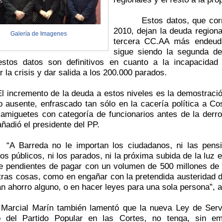
Estos datos, que cor
2010, dejan la deuda regiona
Galería de Imagenes
tercera CC.AA más endeud
sigue siendo la segunda de
estos datos son definitivos en cuanto a la incapacida
r la crisis y dar salida a los 200.000 parados.
El incremento de la deuda a estos niveles es la demostraci
 ausente, enfrascado tan sólo en la cacería política a Co
 amiguetes con categoría de funcionarios antes de la derr
ñadió el presidente del PP.
“A Barreda no le importan los ciudadanos, ni las pens
s públicos, ni los parados, ni la próxima subida de la luz 
ne pendientes de pagar con un volumen de 500 millones de 
tras cosas, como en engañar con la pretendida austeridad d
n ahorro alguno, o en hacer leyes para una sola persona”, a
Marcial Marín también lamentó que la nueva Ley de Serv
o del Partido Popular en las Cortes, no tenga, sin em