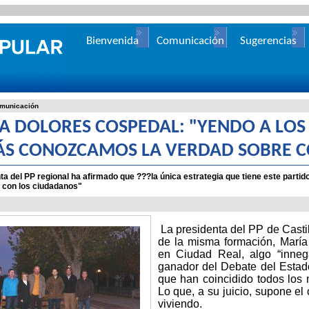
Bienvenida
Comunicación
Sugerencias
municación
A DOLORES COSPEDAL: "YENDO A LOS
ÁS CONOZCAMOS LA VERDAD SOBRE 
ta del PP regional ha afirmado que ???la única estrategia que tiene este part
y con los ciudadanos"
La presidenta del PP de Casti
de la misma formación, Marí
en Ciudad Real, algo “inneg
ganador del Debate del Estad
que han coincidido todos los
Lo que, a su juicio, supone e
viviendo.