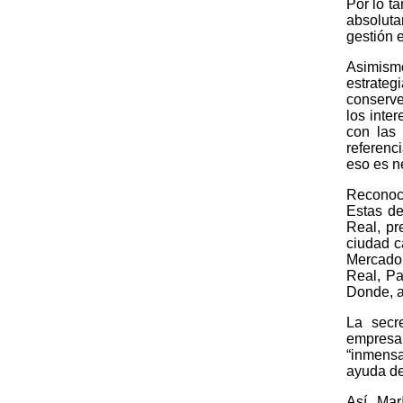
Por lo t
absoluta
gestión e
Asimismo
estrateg
conserve
los inte
con las
referenc
eso es n
Reconoci
Estas de
Real, pr
ciudad c
Mercadon
Real, Pa
Donde, ac
La secr
empresar
“inmensa
ayuda de
Así, Ma