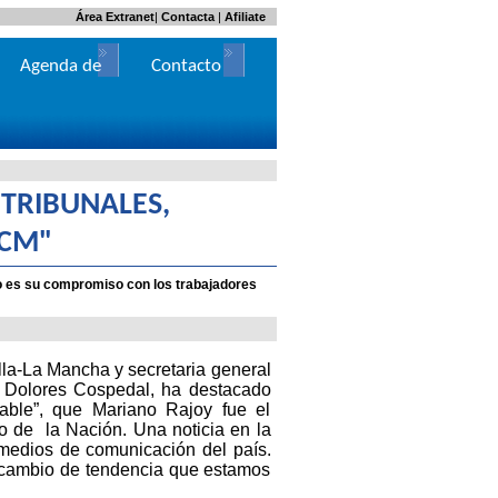
Área Extranet
|
Contacta
|
Afiliate
Agenda de
Contacto
Actos
 TRIBUNALES,
CCM"
ido es su compromiso con los trabajadores
lla-La Mancha y secretaria general
a Dolores Cospedal, ha destacado
able”, que Mariano Rajoy fue el
o de la Nación. Una noticia en la
 medios de comunicación del país.
l cambio de tendencia que estamos