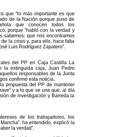
a que “lo más importante es que
tado de la Nación porque puso de
pañola que conocen todos los
icó, porque “habló con la verdad y
les sabemos: que nos encontramos
de la crisis y, para ello, hace falta
 José Luis Rodríguez Zapatero”.
rales del PP en Caja Castilla La
 la extinguida caja, Juan Pedro
aquellos responsables de la Junta
gos confirmó esta noticia.
 la propuesta del PP de mantener
ave” y a lo que se une que, al día
isión de investigación y Barreda la
ereses de los trabajadores, los
a Mancha”, ha entendido, explicó la
aber la verdad”.