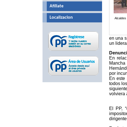
Afíliate
Localizacion
Alcaldes
en una si
un lidera
Denunci
En relac
Mancha 
Hernánde
por incum
En este 
todos lo
siguient
volviera 
El PP, “
imposito
dirigent