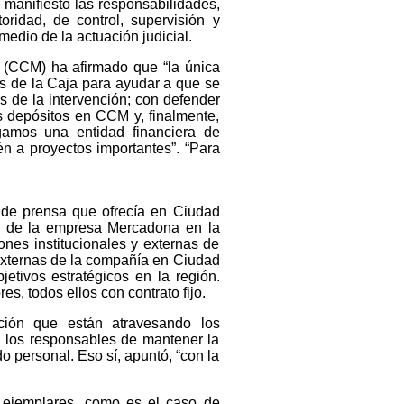
 manifiesto las responsabilidades,
idad, de control, supervisión y
medio de la actuación judicial.
 (CCM) ha afirmado que “la única
es de la Caja para ayudar a que se
s de la intervención; con defender
os depósitos en CCM y, finalmente,
gamos una entidad financiera de
én a proyectos importantes”. “Para
 de prensa que ofrecía en Ciudad
o de la empresa Mercadona en la
ones institucionales y externas de
externas de la compañía en Ciudad
tivos estratégicos en la región.
s, todos ellos con contrato fijo.
ción que están atravesando los
, los responsables de mantener la
o personal. Eso sí, apuntó, “con la
 ejemplares, como es el caso de