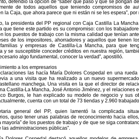
anto, defendió la opción de “saber qué pasó y que se pongan de
mente de todos aquellos que teniendo compromisos de autor
n la Caja, que ahora parece que ni están ni se les espera”, por 
, la presidenta del PP regional con Caja Castilla La Mancha
ia que tiene este partido es su compromiso: con los trabajador
n los puestos de trabajo con la misma calidad que tenían ante
reses de los impositores, ahorradores y aquellos que tienen l
 familias y empresas de Castilla-La Mancha, para que ten
ia y se susceptible conceder créditos en nuestra región, tambi
ecesario algo fundamental, conocer la verdad”, apostilló.
miento a los empresarios
claraciones las hacía María Dolores Cospedal en una rueda
evia a una visita que ha realizado a un nuevo supermercad
astellano manchega. Una visita en la que el director de relaci
a Castilla-La Mancha, José Antonio Jiménez, y el relaciones 
co Burgos, le han explicado su modelo de negocio y sus obje
tualmente, cuenta con un total de 73 tiendas y 2.960 trabajadore
etaria general del PP, quien lamentó la complicada situa
ios, quiso tener unas palabras de reconocimiento hacia ellos
 mayoría” de los puestos de trabajo y de que se siga contratand
 las administraciones públicas”.
ría Dolores Cospedal destacó aquellos modelos de empresa