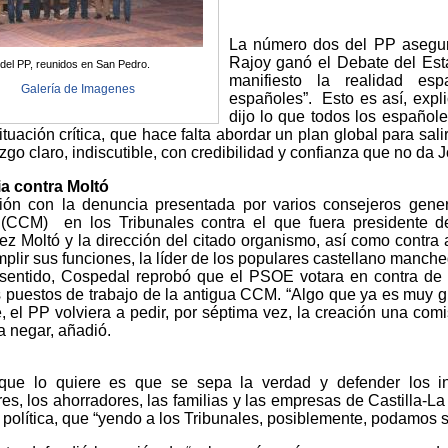
La número dos del PP asegur
Rajoy ganó el Debate del Es
 del PP, reunidos en San Pedro.
manifiesto la realidad es
Galería de Imagenes
españoles”. Esto es así, expl
dijo lo que todos los españo
tuación crítica, que hace falta abordar un plan global para salir 
zgo claro, indiscutible, con credibilidad y confianza que no da
a contra Moltó
ión con la denuncia presentada por varios consejeros gene
(CCM) en los Tribunales contra el que fuera presidente de
z Moltó y la dirección del citado organismo, así como contra 
plir sus funciones, la líder de los populares castellano manche
sentido, Cospedal reprobó que el PSOE votara en contra de
s puestos de trabajo de la antigua CCM. “Algo que ya es muy gr
e, el PP volviera a pedir, por séptima vez, la creación una com
a negar, añadió.
que lo quiere es que se sepa la verdad y defender los int
res, los ahorradores, las familias y las empresas de Castilla-L
e política, que “yendo a los Tribunales, posiblemente, podamos s