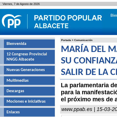
Viernes, 7 de Agosto de 2026
Bie
Portada
>
Comunicación
Bienvenida
MARÍA DEL M
12 Congreso Provincial
SU CONFIANZ
NNGG Albacete
Nuevas Generaciones
SALIR DE LA 
Multimedias
La parlamentaria de
para la manifestaci
Descargas
el próximo mes de a
Mociones e iniciativas
www.ppab.es | 15-03-2
Enlaces