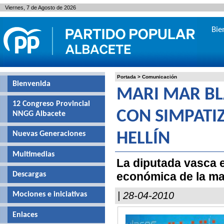
Viernes, 7 de Agosto de 2026
Bie
Portada
>
Comunicación
Bienvenida
MARI MAR BL
12 Congreso Provincial
CON SIMPATI
NNGG Albacete
Nuevas Generaciones
HELLÍN
Multimedias
La diputada vasca e
económica de la ma
Descargas
| 28-04-2010
Mociones e iniciativas
Enlaces