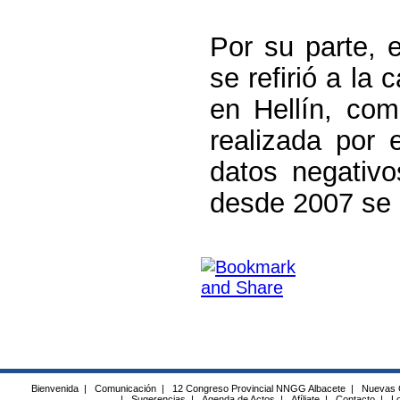
Por su parte, e
se refirió a la
en Hellín, com
realizada por 
datos negativ
desde 2007 se 
Bienvenida
|
Comunicación
|
12 Congreso Provincial NNGG Albacete
|
Nuevas 
|
Sugerencias
|
Agenda de Actos
|
Afíliate
|
Contacto
|
Lo