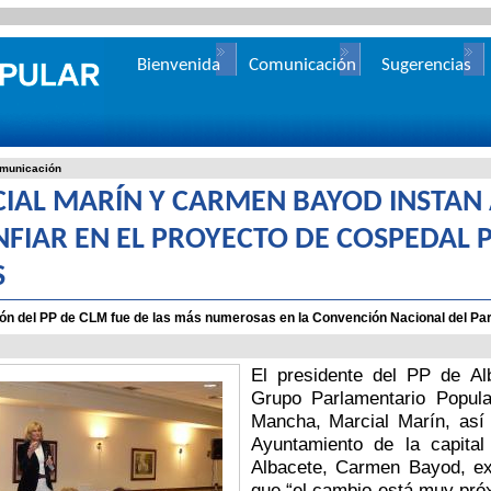
Bienvenida
Comunicación
Sugerencias
municación
IAL MARÍN Y CARMEN BAYOD INSTAN
NFIAR EN EL PROYECTO DE COSPEDAL P
S
ón del PP de CLM fue de las más numerosas en la Convención Nacional del Part
El presidente del PP de Alb
Grupo Parlamentario Popula
Mancha, Marcial Marín, así
Ayuntamiento de la capita
Albacete, Carmen Bayod, ex
que “el cambio está muy pró