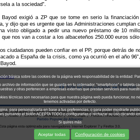
sela a la sociedad”.
Bayod exigió a ZP que se tome en serio la financiación 
ta, y dijo que es urgente que las Administraciones cumplan c
ha visto obligado a pedir una nuevo préstamo de 10 millo
 que nos van a costar a los albaceteños 250.000 euros sólo 
Los ciudadanos pueden confiar en el PP, porque detrás de no
acado a España de la crisis, como ya ocurrió en el año
96”
Bayod.
ación básica sobre las cookies de la página web responsabilidad de la entidad: Par
o archivo de información que se guarda en tu ordenador, “smartphone” o tableta ca
Arriba
Enviar a un amigo
Volver Atrás
uestras y otras pertenecen a empresas externas que prestan servicios para nuest
okies técnicas son necesarias para que nuestra página web pueda funcionar, no ne
tenemos activadas por defecto.
ágina, para personalizarla en base a tus preferencias, o para poder mostrarte publi
ial NNGG Albacete
|
Nuevas Generaciones
|
Multimedias
|
Descargas
|
Mociones e in
kies pulsando el botón ACEPTA TODO o configurarlas o rechazar su uso clican
os
|
Afíliate
|
Contacto
|
Localizacion
|
Aviso Legal
|
Política Privacidad
|
Política C
Partido Popular de Albacete
Si quires más
Esta página esta optimizada para navegadores Internet Explorer 7 y Firefox 3.0.
Aceptar todas
Configuración de cookies