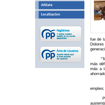
Afíliate
Localizacion
fue de 
Dolores
generac
“T
más déf
más a l
ahorrado
empleo; 
P
austeri