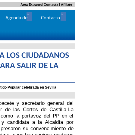
Área Extranet
|
Contacta
|
Afiliate
Agenda de
Contacto
Actos
 A LOS CIUDADANOS
ARA SALIR DE LA
ido Popular celebrada en Sevilla
acete y secretario general del
r de las Cortes de Castilla-La
 como la portavoz del PP en el
l y candidata a
la Alcaldía
por
presaron su convencimiento de
ximo, pues hay equipos gestores