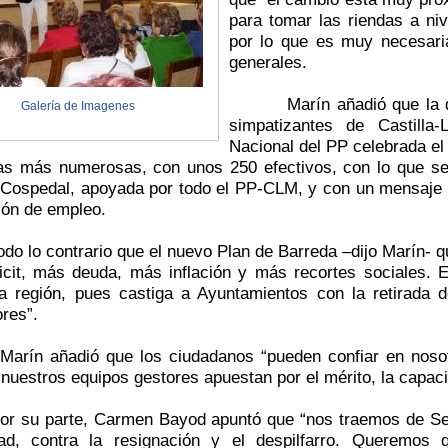
para tomar las riendas a niv
por lo que es muy necesaria
generales.
Marín añadió que la 
Galería de Imagenes
simpatizantes de Castil
Nacional
del PP celebrada el
las más numerosas, con unos 250 efectivos, con lo que se
 Cospedal, apoyada por todo el PP-CLM, y con un mensaje m
ión de empleo.
odo lo contrario que el nuevo Plan de Barreda –dijo Marín- 
icit, más deuda, más inflación y más recortes sociales. E
a región, pues castiga a Ayuntamientos con la retirad
res”.
Marín añadió que los ciudadanos “pueden confiar en noso
nuestros equipos gestores apuestan por el mérito, la capaci
or su parte, Carmen Bayod apuntó que “nos traemos de Sevill
dad, contra la resignación y el despilfarro. Queremos q