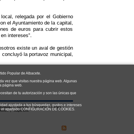
local, relegada por el Gobierno
on el Ayuntamiento de la capital,
nes de euros para cubrir estos
en intereses”.
sotros existe un aval de gestión
, concluyó la portavoz municipal,
tido Popular de Albacete.
da vez que visitas nuestra página web. Algunas
ra página web.
cesitan de tu autorización y son las únicas que
cidad ajustada a tus búsquedas, gustos e intereses
iciativas
|
Enlaces
|
Nuestros Trabajos
do en el apartado CONFIGURACIÓN DE COOKIES.
ookies
|
Mapa web