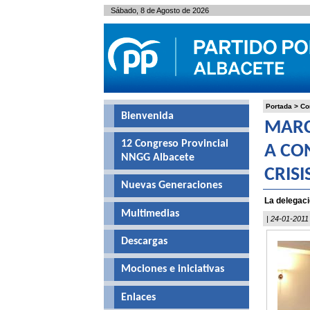
Sábado, 8 de Agosto de 2026
Portada
>
Co
Bienvenida
MARC
12 Congreso Provincial
A CO
NNGG Albacete
CRISI
Nuevas Generaciones
La delegaci
Multimedias
| 24-01-2011
Descargas
Mociones e iniciativas
Enlaces