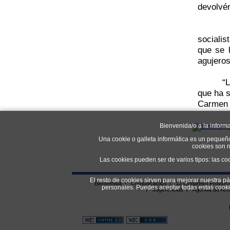
devolvér
socialis
que se 
agujeros
“
que ha s
Carmen 
Bienvenida/o a la inform
Una cookie o galleta informática es un pequeñ
cookies son n
Las cookies pueden ser de varios tipos: las co
El resto de cookies sirven para mejorar nuestra p
Bienvenida
|
Comunicación
|
12 Congreso Provinc
personales. Puedes aceptar todas estas coo
|
Sugerencias
|
Agenda de Act