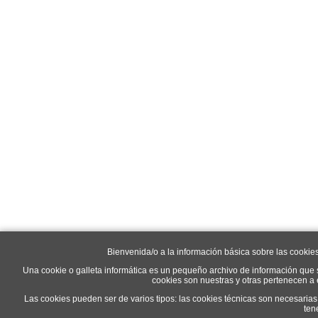
Bienvenida/o a la información básica sobre las cookie
Una cookie o galleta informática es un pequeño archivo de información que 
cookies son nuestras y otras pertenecen a
Las cookies pueden ser de varios tipos: las cookies técnicas son necesaria
ten