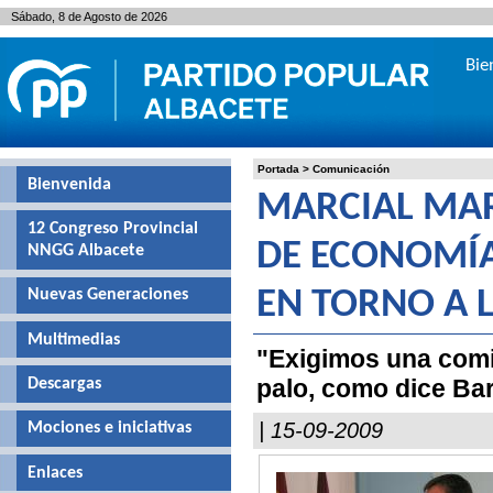
Sábado, 8 de Agosto de 2026
Bie
Portada
>
Comunicación
Bienvenida
MARCIAL MARÍ
12 Congreso Provincial
DE ECONOMÍA
NNGG Albacete
Nuevas Generaciones
EN TORNO A 
Multimedias
"Exigimos una comi
palo, como dice Bar
Descargas
| 15-09-2009
Mociones e iniciativas
Enlaces