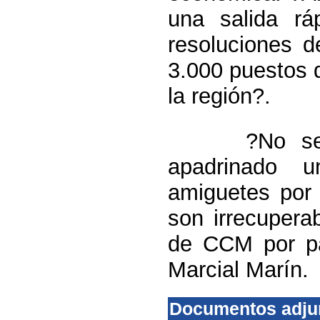
una salida r
resoluciones 
3.000 puestos d
la región?.
?No se pued
apadrinado u
amiguetes por 
son irrecupera
de CCM por pa
Marcial Marín.
Documentos adju