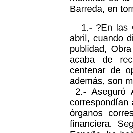
Barreda, en to
1.- ?En las C
abril, cuando d
publidad, Obra
acaba de rec
centenar de op
además, son má
2.- Aseguró 
correspondían 
órganos corre
financiera. Se