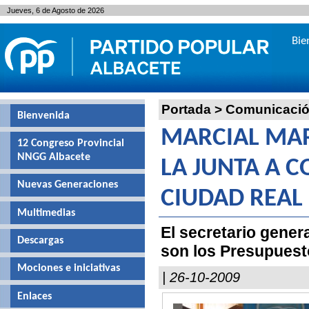
Jueves, 6 de Agosto de 2026
Bie
Portada
>
Comunicaci
Bienvenida
MARCIAL MAR
12 Congreso Provincial
NNGG Albacete
LA JUNTA A C
Nuevas Generaciones
CIUDAD REAL
Multimedias
El secretario gener
Descargas
son los Presupuestos
Mociones e iniciativas
| 26-10-2009
Enlaces