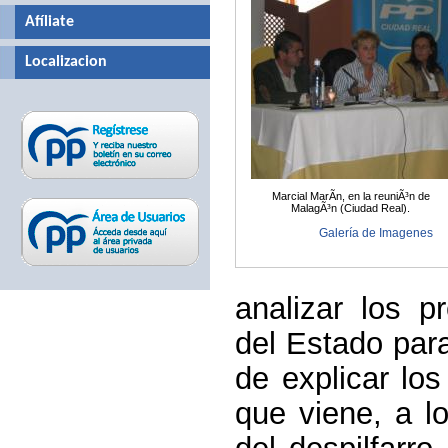
Afíliate
Localizacion
Marcial MarÃ­n, en la reuniÃ³n de
MalagÃ³n (Ciudad Real).
Galería de Imagenes
analizar los p
del Estado par
de explicar lo
que viene, a l
del despilfarro