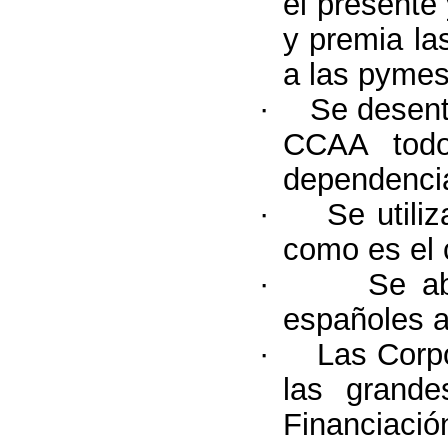
el presente
y premia la
a las pymes 
·
Se desent
CCAA todo
dependenci
·
Se utili
como es el 
·
Se ab
españoles an
·
Las Corpo
las grand
Financiació