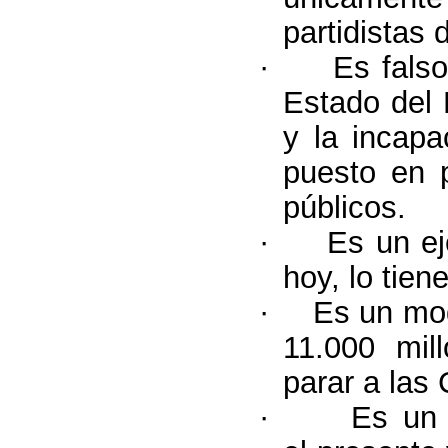
partidistas 
·
Es fals
Estado del 
y la incapa
puesto en p
públicos.
·
Es un ej
hoy, lo tie
·
Es un mod
11.000 mil
parar a las
·
Es un 