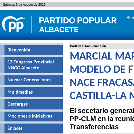
Sábado, 8 de Agosto de 2026
Bie
Portada
>
Comunicación
Bienvenida
MARCIAL MAR
12 Congreso Provincial
MODELO DE F
NNGG Albacete
Nuevas Generaciones
NACE FRACAS
Multimedias
CASTILLA-LA
Descargas
El secetario genera
Mociones e iniciativas
PP-CLM en la reunió
Transferencias
Enlaces