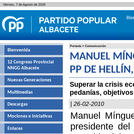
Viernes, 7 de Agosto de 2026
Bie
Portada
>
Comunicación
Bienvenida
MANUEL MÍNG
12 Congreso Provincial
PP DE HELLÍN
NNGG Albacete
Nuevas Generaciones
Superar la crisis e
pedanías, objetivos 
Multimedias
| 26-02-2010
Descargas
Manuel Míngue
Mociones e iniciativas
presidente del
Enlaces