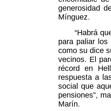
generosidad d
Mínguez.
“Habrá que apl
para paliar lo
como su dice su
vecinos. El pa
récord en Hell
respuesta a la
social que aqu
pensiones”, man
Marín.