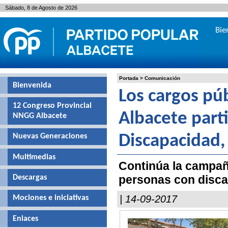
Sábado, 8 de Agosto de 2026
Bie
Portada
>
Comunicación
Bienvenida
Los cargos púb
12 Congreso Provincial
Albacete parti
NNGG Albacete
Nuevas Generaciones
Discapacidad, 
Multimedias
Continúa la campaña
personas con disc
Descargas
| 14-09-2017
Mociones e iniciativas
Enlaces