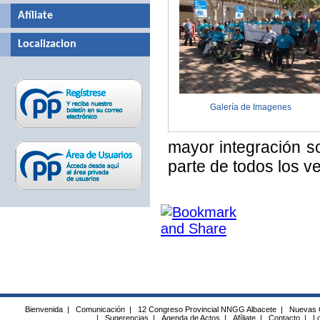
Afíliate
Localizacion
Galería de Imagenes
mayor integración s
parte de todos los ve
Bienvenida
|
Comunicación
|
12 Congreso Provincial NNGG Albacete
|
Nuevas 
|
Sugerencias
|
Agenda de Actos
|
Afíliate
|
Contacto
|
Lo