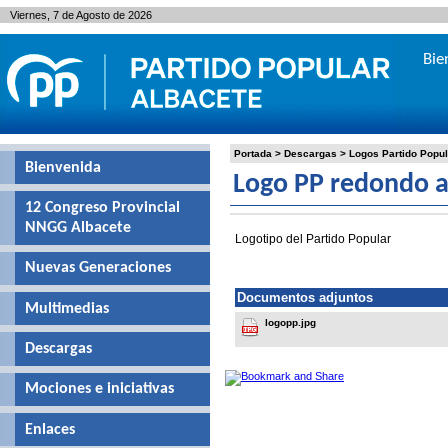
Viernes, 7 de Agosto de 2026
Bie
Portada
>
Descargas
>
Logos Partido Popul
Bienvenida
Logo PP redondo a
12 Congreso Provincial
NNGG Albacete
Logotipo del Partido Popular
Nuevas Generaciones
Documentos adjuntos
Multimedias
logopp.jpg
Descargas
Mociones e iniciativas
Enlaces