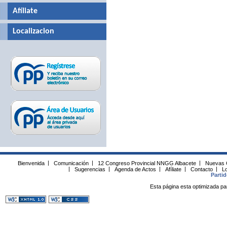
Afíliate
Localizacion
Bienvenida
|
Comunicación
|
12 Congreso Provincial NNGG Albacete
|
Nuevas 
|
Sugerencias
|
Agenda de Actos
|
Afíliate
|
Contacto
|
Lo
Parti
Esta página esta optimizada pa