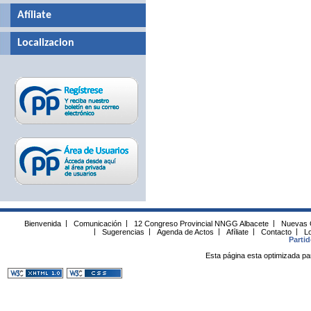
Afíliate
Localizacion
Bienvenida
|
Comunicación
|
12 Congreso Provincial NNGG Albacete
|
Nuevas 
|
Sugerencias
|
Agenda de Actos
|
Afíliate
|
Contacto
|
Lo
Parti
Esta página esta optimizada pa