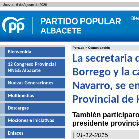
Jueves, 6 de Agosto de 2026
Bie
Portada
>
Comunicación
Bienvenida
La secretaria 
12 Congreso Provincial
Borrego y la 
NNGG Albacete
Nuevas Generaciones
Navarro, se en
Multimedias
Provincial de 
Descargas
También participaro
Mociones e iniciativas
presidente provinci
Enlaces
| 01-12-2015