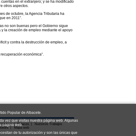
 cuentas en el extranjero; y se ha modificado
re otros aspectos.
es de octubre, la Agencia Tributaria ha
que en 2011”.
fras no son buenas pero el Gobierno sigue
 y la creación de empleo mediante el apoyo
icit y contra la destrucción de empleo, a
 recuperación económica”.
tido Popular de Albacete.
da vez que visitas nuestra página web. Algunas
iciativas
|
Enlaces
|
Nuestros Trabajos
ra página web.
ookies
|
Mapa web
cesitan de tu autorización y son las únicas que