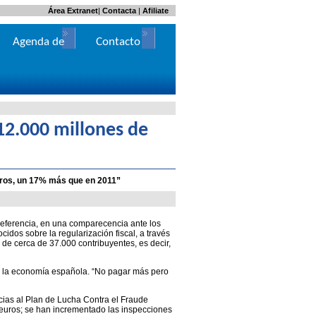
Área Extranet
|
Contacta
|
Afiliate
Agenda de
Contacto
Actos
 12.000 millones de
euros, un 17% más que en 2011”
referencia, en una comparecencia ante los
idos sobre la regularización fiscal, a través
 de cerca de 37.000 contribuyentes, es decir,
 a la economía española. “No pagar más pero
ias al Plan de Lucha Contra el Fraude
0 euros; se han incrementado las inspecciones