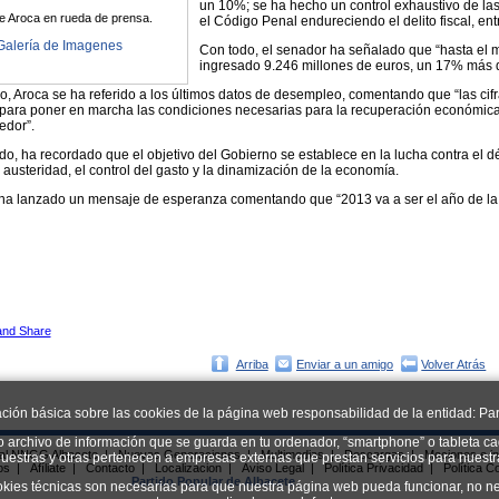
un 10%; se ha hecho un control exhaustivo de las
e Aroca en rueda de prensa.
el Código Penal endureciendo el delito fiscal, ent
Galería de Imagenes
Con todo, el senador ha señalado que “hasta el m
ingresado 9.246 millones de euros, un 17% más 
do, Aroca se ha referido a los últimos datos de desempleo, comentando que “las ci
para poner en marcha las condiciones necesarias para la recuperación económica
edor”.
o, ha recordado que el objetivo del Gobierno se establece en la lucha contra el déf
a austeridad, el control del gasto y la dinamización de la economía.
 ha lanzado un mensaje de esperanza comentando que “2013 va a ser el año de la
Arriba
Enviar a un amigo
Volver Atrás
ación básica sobre las cookies de la página web responsabilidad de la entidad: Par
o archivo de información que se guarda en tu ordenador, “smartphone” o tableta ca
ial NNGG Albacete
|
Nuevas Generaciones
|
Multimedias
|
Descargas
|
Mociones e in
uestras y otras pertenecen a empresas externas que prestan servicios para nuest
os
|
Afíliate
|
Contacto
|
Localizacion
|
Aviso Legal
|
Política Privacidad
|
Política C
Partido Popular de Albacete
okies técnicas son necesarias para que nuestra página web pueda funcionar, no ne