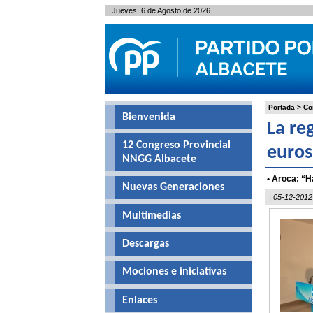
Jueves, 6 de Agosto de 2026
Portada
>
Co
Bienvenida
La re
12 Congreso Provincial
euros
NNGG Albacete
• Aroca: “H
Nuevas Generaciones
| 05-12-2012
Multimedias
Descargas
Mociones e iniciativas
Enlaces