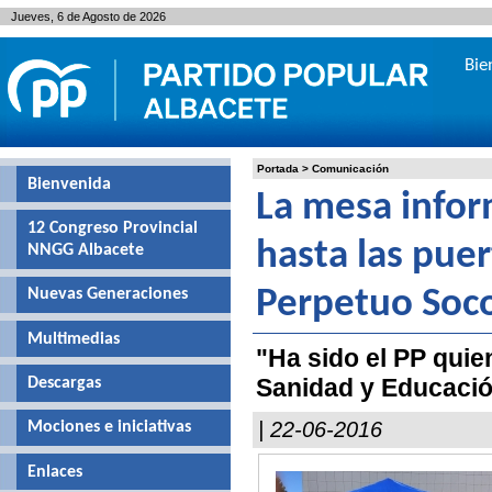
Jueves, 6 de Agosto de 2026
Bie
Portada
>
Comunicación
Bienvenida
La mesa infor
12 Congreso Provincial
hasta las puer
NNGG Albacete
Nuevas Generaciones
Perpetuo Soc
Multimedias
"Ha sido el PP quie
Sanidad y Educación
Descargas
| 22-06-2016
Mociones e iniciativas
Enlaces