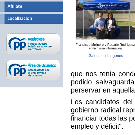
Afíliate
Localizacion
Francisco Molinero y Rosario Rodríguez
en la mesa informativa.
Galería de Imagenes
que nos tenía conde
podido salvaguarda
perservar en aquell
Los candidatos del
gobierno radical re
financiar todas las p
empleo y déficit".