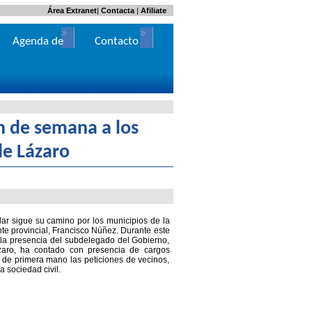
Área Extranet
|
Contacta
|
Afiliate
Agenda de
Contacto
Actos
in de semana a los
de Lázaro
ar sigue su camino por los municipios de la
nte provincial, Francisco Núñez. Durante este
la presencia del subdelegado del Gobierno,
ázaro, ha contado con presencia de cargos
 de primera mano las peticiones de vecinos,
a sociedad civil.