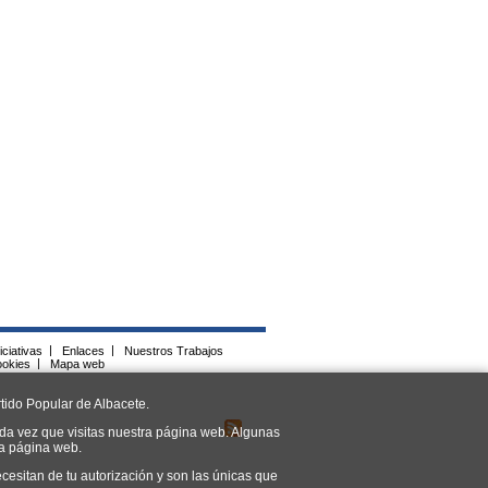
iciativas
|
Enlaces
|
Nuestros Trabajos
ookies
|
Mapa web
tido Popular de Albacete.
da vez que visitas nuestra página web. Algunas
ra página web.
cesitan de tu autorización y son las únicas que