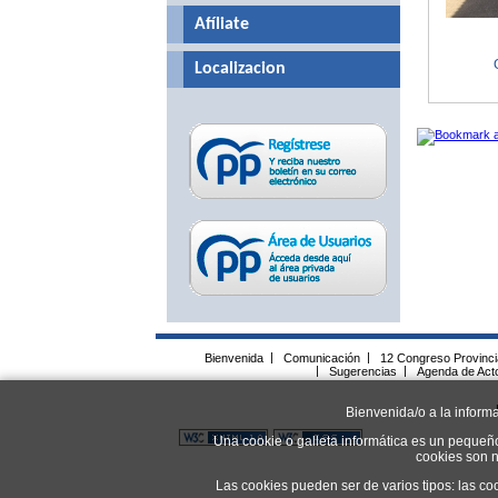
Afíliate
Localizacion
Bienvenida
|
Comunicación
|
12 Congreso Provinc
|
Sugerencias
|
Agenda de Act
Bienvenida/o a la inform
Una cookie o galleta informática es un pequeñ
cookies son n
Las cookies pueden ser de varios tipos: las co