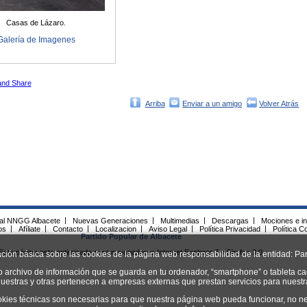
Casas de Lázaro.
Galería de Imagenes
Arriba
Enviar a un amigo
Volver Atrás
ial NNGG Albacete
|
Nuevas Generaciones
|
Multimedias
|
Descargas
|
Mociones e in
os
|
Afíliate
|
Contacto
|
Localizacion
|
Aviso Legal
|
Política Privacidad
|
Política C
Partido Popular de Albacete
Esta página esta optimizada para navegadores Internet Explorer 7 y Firefox 3.0.
ación básica sobre las cookies de la página web responsabilidad de la entidad: Par
o archivo de información que se guarda en tu ordenador, “smartphone” o tableta ca
uestras y otras pertenecen a empresas externas que prestan servicios para nuest
okies técnicas son necesarias para que nuestra página web pueda funcionar, no ne