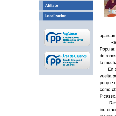
Afíliate
Localizacion
aparcami
Respect
Popular
de robos
la mucha
En cuan
vuelta p
porque d
como obr
Picasso
Respect
increme