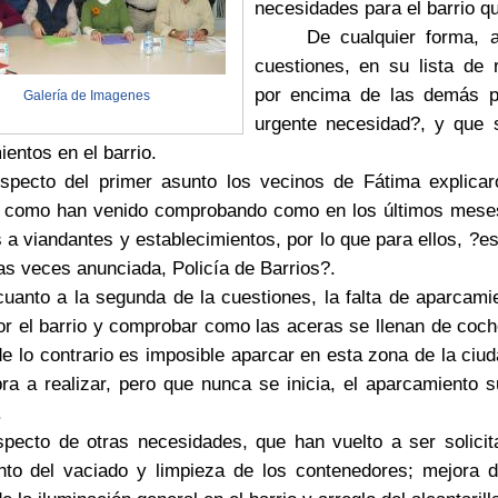
necesidades para el barrio q
De cualquier forma, apu
cuestiones, en su lista de 
por encima de las demás po
Galería de Imagenes
urgente necesidad?, y que s
entos en el barrio.
o del primer asunto los vecinos de Fátima explicaron
, como han venido comprobando como en los últimos mese
 a viandantes y establecimientos, por lo que para ellos, ?e
s veces anunciada, Policía de Barrios?.
to a la segunda de la cuestiones, la falta de aparcami
or el barrio y comprobar como las aceras se llenan de coch
e lo contrario es imposible aparcar en esta zona de la ciu
a a realizar, pero que nunca se inicia, el aparcamiento s
.
o de otras necesidades, que han vuelto a ser solicita
nto del vaciado y limpieza de los contenedores; mejora d