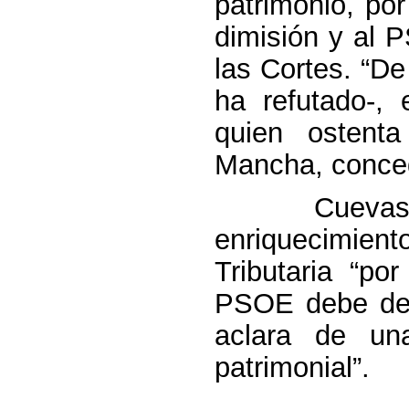
patrimonio, po
dimisión y al 
las Cortes. “De
ha refutado-,
quien ostent
Mancha, concedi
Cuevas inst
enriquecimie
Tributaria “po
PSOE debe dec
aclara de un
patrimonial”.