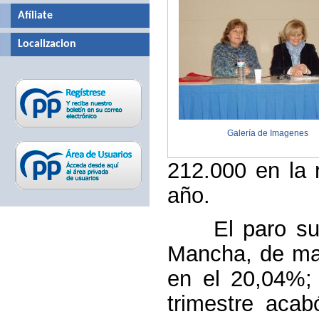
Afíliate
Localizacion
Galería de Imagenes
212.000 en la r
año.
El paro subió
Mancha, de man
en el 20,04%; 
trimestre aca