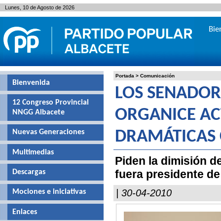
Lunes, 10 de Agosto de 2026
Bie
Portada
>
Comunicación
Bienvenida
LOS SENADOR
12 Congreso Provincial
ORGANICE AC
NNGG Albacete
Nuevas Generaciones
DRAMÁTICAS 
Multimedias
Piden la dimisión d
fuera presidente de
Descargas
| 30-04-2010
Mociones e iniciativas
Enlaces