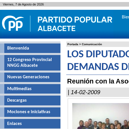
Viernes, 7 de Agosto de 2026
Bie
Portada
>
Comunicación
Bienvenida
LOS DIPUTAD
12 Congreso Provincial
DEMANDAS D
NNGG Albacete
Nuevas Generaciones
Reunión con la Aso
Multimedias
| 14-02-2009
Descargas
Mociones e iniciativas
Enlaces