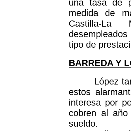
una tasa de 
medida de ma
Castilla-L
desempleados d
tipo de prestac
BARREDA Y L
López ta
estos alarman
interesa por p
cobren al año
sueldo.