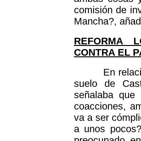
comisión de inv
Mancha?, añadí
REFORMA L
CONTRA EL 
En relación a
suelo de Cast
señalaba que 
coacciones, am
va a ser cómpl
a unos pocos?
preocupado en