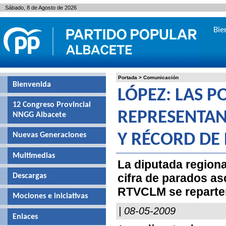
Sábado, 8 de Agosto de 2026
Bie
Portada
>
Comunicación
Bienvenida
LÓPEZ: LAS P
12 Congreso Provincial
REPRESENTAN
NNGG Albacete
Nuevas Generaciones
Y RÉCORD DE
Multimedias
La diputada regiona
cifra de parados as
Descargas
RTVCLM se reparten
Mociones e iniciativas
| 08-05-2009
Enlaces