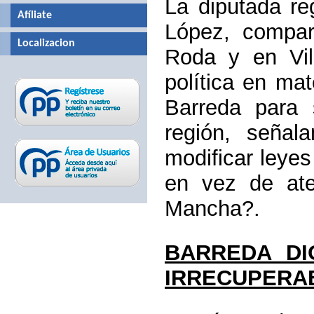
La diputada re
Afíliate
López, compa
Localizacion
Roda y en Vill
política en ma
Barreda para 
región, seña
modificar leyes
en vez de ate
Mancha?.
BARREDA DI
IRRECUPERA