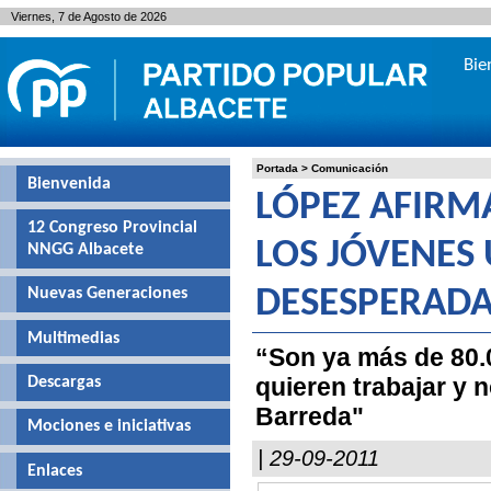
Viernes, 7 de Agosto de 2026
Bie
Portada
>
Comunicación
Bienvenida
LÓPEZ AFIRM
12 Congreso Provincial
LOS JÓVENES
NNGG Albacete
Nuevas Generaciones
DESESPERADA 
Multimedias
“Son ya más de 80.
quieren trabajar y n
Descargas
Barreda"
Mociones e iniciativas
| 29-09-2011
Enlaces