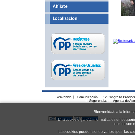
Afíliate
Localizacion
Bienvenida
|
Comunicación
|
12 Congreso Provinc
|
Sugerencias
|
Agenda de Act
Bienvenida/o a la inform
Una cookie o galleta informática es un pequeñ
cookies son n
Las cookies pueden ser de varios tipos: las co