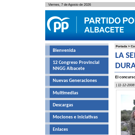
Viernes, 7 de Agosto de 2026
Portada
>
Co
Bienvenida
LA S
12 Congreso Provincial
DURA
NNGG Albacete
El concurso
Nuevas Generaciones
| 11-12-2008
Multimedias
Descargas
Mociones e iniciativas
Enlaces