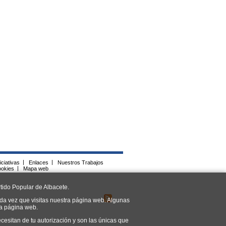
iciativas
|
Enlaces
|
Nuestros Trabajos
ookies
|
Mapa web
tido Popular de Albacete.
da vez que visitas nuestra página web. Algunas
ra página web.
cesitan de tu autorización y son las únicas que