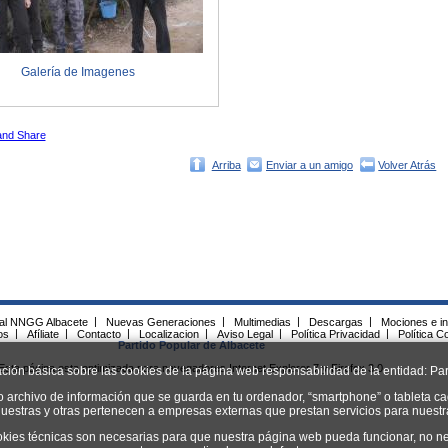
Galería de Imagenes
Arriba
Enviar a un amigo
Volver Atrás
ial NNGG Albacete
|
Nuevas Generaciones
|
Multimedias
|
Descargas
|
Mociones e in
os
|
Afíliate
|
Contacto
|
Localizacion
|
Aviso Legal
|
Política Privacidad
|
Política C
Partido Popular de Albacete
Esta página esta optimizada para navegadores Internet Explorer 7 y Firefox 3.0.
ación básica sobre las cookies de la página web responsabilidad de la entidad: Par
o archivo de información que se guarda en tu ordenador, “smartphone” o tableta ca
uestras y otras pertenecen a empresas externas que prestan servicios para nuest
okies técnicas son necesarias para que nuestra página web pueda funcionar, no ne