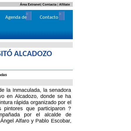
Área Extranet
|
Contacta
|
Afiliate
Agenda de
Contacto
Actos
SITÓ ALCADOZO
zadas
de la Inmaculada, la senadora
vo en Alcadozo, donde se ha
ntura rápida organizado por el
s pintores que participaron ?
mpañada por el alcalde de
Ángel Alfaro y Pablo Escobar,