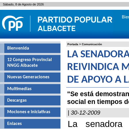
Sábado, 8 de Agosto de 2026
Bie
Portada
>
Comunicación
Bienvenida
LA SENADOR
12 Congreso Provincial
REIVINDICA 
NNGG Albacete
Nuevas Generaciones
DE APOYO A L
Multimedias
"Se está demostrand
social en tiempos d
Descargas
| 30-12-2009
Mociones e iniciativas
La senadora 
Enlaces