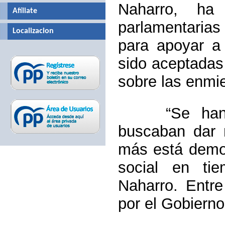
Naharro, ha
Afíliate
parlamentaria
Localizacion
para apoyar a
sido aceptadas
sobre las enmi
“Se han rec
buscaban dar 
más está demos
social en ti
Naharro. Entr
por el Gobierno 