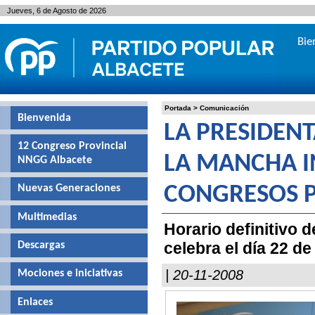
Jueves, 6 de Agosto de 2026
Bie
Portada
>
Comunicación
Bienvenida
LA PRESIDENT
12 Congreso Provincial
LA MANCHA I
NNGG Albacete
Nuevas Generaciones
CONGRESOS P
Multimedias
Horario definitivo 
celebra el día 22 d
Descargas
| 20-11-2008
Mociones e iniciativas
Enlaces