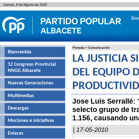
Jueves, 6 de Agosto de 2026
Bie
Portada
>
Comunicación
Bienvenida
LA JUSTICIA 
12 Congreso Provincial
DEL EQUIPO 
NNGG Albacete
Nuevas Generaciones
PRODUCTIVI
Multimedias
Jose Luis Serrallé:
selecto grupo de tr
Descargas
1.156, causando un
Mociones e iniciativas
| 17-05-2010
Enlaces