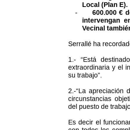
Local (Plan E).
-
600.000 € d
intervengan e
Vecinal tambié
Serrallé ha recordad
1.- “Está destinado
extraordinaria y el 
su trabajo”.
2.-“La apreciación 
circunstancias obj
del puesto de trabaj
Es decir el funciona
con todos los compl