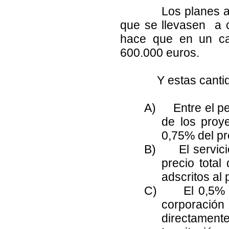
Los planes anulado
que se llevasen a c
hace que en un ca
600.000 euros.
Y estas cantidades
A)
Entre el p
de los proye
0,75% del pr
B)
El servic
precio total
adscritos al 
C)
El 0,5% 
corporación
directamen