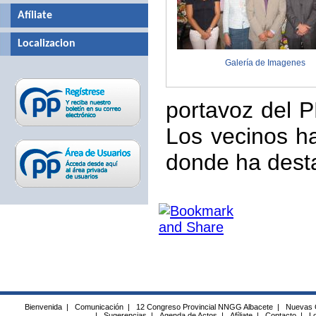
Afíliate
Localizacion
Galería de Imagenes
portavoz del P
Los vecinos h
donde ha desta
Bienvenida
|
Comunicación
|
12 Congreso Provincial NNGG Albacete
|
Nuevas 
|
Sugerencias
|
Agenda de Actos
|
Afíliate
|
Contacto
|
Lo