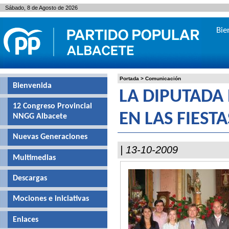
Sábado, 8 de Agosto de 2026
Bie
Portada
>
Comunicación
Bienvenida
LA DIPUTADA
12 Congreso Provincial
EN LAS FIEST
NNGG Albacete
Nuevas Generaciones
| 13-10-2009
Multimedias
Descargas
Mociones e iniciativas
Enlaces