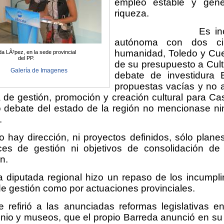
empleo estable y gene
riqueza.
Es increíble q
autónoma con dos ci
humanidad, Toledo y Cu
a LÃ³pez, en la sede provincial
del PP.
de su presupuesto a Cultu
Galería de Imagenes
debate de investidura B
propuestas vacías y no a
 de gestión, promoción y creación cultural para Ca
 debate del estado de la región no mencionase ni
.
o hay dirección, ni proyectos definidos, sólo plane
rices de gestión ni objetivos de consolidación de
n.
a diputada regional hizo un repaso de los incumpli
e gestión como por actuaciones provinciales.
e refirió a las anunciadas reformas legislativas e
nio y museos, que el propio Barreda anunció en su