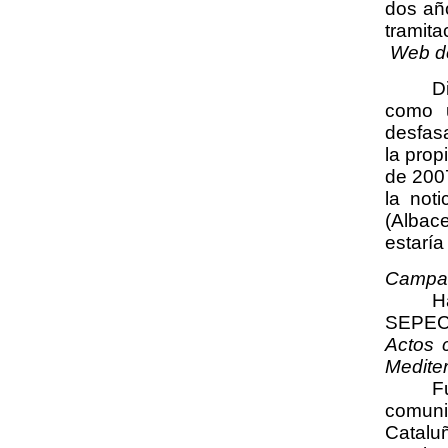
dos añ
tramita
Web d
D
como u
desfasa
la prop
de 200
la not
(Albac
estaría
Campañ
H
SEPECA
Actos 
Mediter
F
comuni
Cataluñ