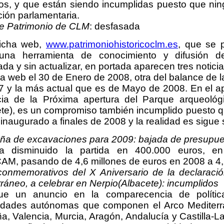
os, y que están siendo incumplidas puesto que ning
ción parlamentaria.
e Patrimonio de CLM
: desfasada
icha web,
www.patrimoniohistoricoclm.es
, que se 
na herramienta de conocimiento y difusión de
da y sin actualizar, en portada aparecen tres notici
ia web el 30 de Enero de 2008, otra del balance d
7 y la más actual que es de Mayo de 2008. En el 
icia de la Próxima apertura del Parque arqueoló
ete), es un compromiso también incumplido puesto q
 inaugurado a finales de 2008 y la realidad es sigue
a de excavaciones para 2009: bajada de presupue
a disminuido la partida en 400.000 euros, en
M, pasando de 4,6 millones de euros en 2008 a 4,2
conmemorativos del X Aniversario de la declaració
ráneo, a celebrar en Nerpio(Albacete): incumplidos
ue un anuncio en la comparecencia de polític
dades autónomas que componen el Arco Mediterrá
a, Valencia, Murcia, Aragón, Andalucía y Castilla-