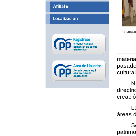
Afíliate
Localizacion
Inmaculad
materia
pasado
cultural
N
direct
creació
L
áreas d
S
patrimo