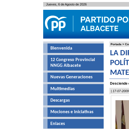
Jueves, 6 de Agosto de 2026
Portada
>
Co
Bienvenida
LA D
12 Congreso Provincial
POLÍ
NNGG Albacete
MATE
Nuevas Generaciones
Desciende 
Multimedias
| 17-07-2009
Descargas
Mociones e iniciativas
Enlaces