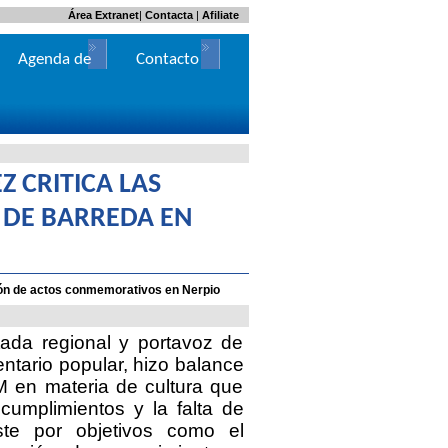
Área Extranet
|
Contacta
|
Afiliate
Agenda de
Contacto
Actos
 CRITICA LAS
S DE BARREDA EN
ión de actos conmemorativos en Nerpio
ada regional y portavoz de
ntario popular, hizo balance
M en materia de cultura que
ncumplimientos y la falta de
ste por objetivos como el