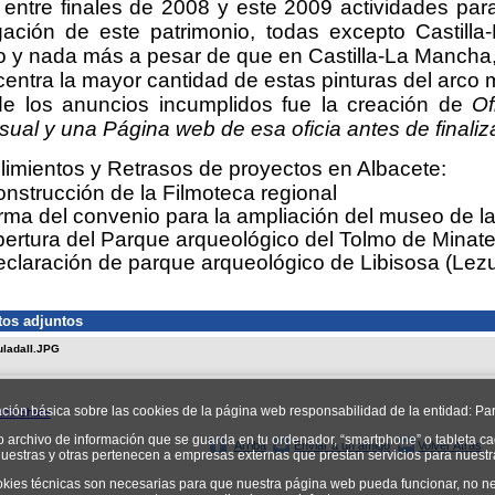
entre finales de 2008 y este 2009 actividades para
igación de este patrimonio, todas excepto Castil
o y nada más a pesar de que en Castilla-La Mancha
entra la mayor cantidad de estas pinturas del arco 
de los anuncios incumplidos fue la creación de
Of
sual y una Página web de esa oficia antes de finaliz
imientos y Retrasos de proyectos en Albacete:
nstrucción de la Filmoteca regional
rma del convenio para la ampliación del museo de la 
ertura del Parque arqueológico del Tolmo de Minate
claración de parque arqueológico de Libisosa (Lez
os adjuntos
ladaII.JPG
ación básica sobre las cookies de la página web responsabilidad de la entidad: Par
o archivo de información que se guarda en tu ordenador, “smartphone” o tableta ca
Arriba
Enviar a un amigo
Volver Atrás
uestras y otras pertenecen a empresas externas que prestan servicios para nuest
okies técnicas son necesarias para que nuestra página web pueda funcionar, no ne