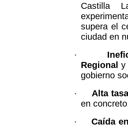
Castilla
experiment
supera el c
ciudad en n
·
Inef
Regional
y 
gobierno so
·
Alta
tas
en concret
·
Caída en