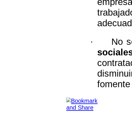
empres
trabaja
adecuada
·
No s
sociale
contrat
disminu
fomente 