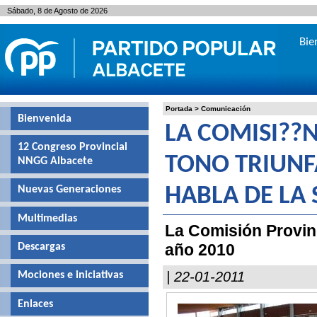
Sábado, 8 de Agosto de 2026
Bie
Portada
>
Comunicación
Bienvenida
LA COMISI??N
12 Congreso Provincial
TONO TRIUNF
NNGG Albacete
Nuevas Generaciones
HABLA DE LA
Multimedias
La Comisión Provinc
año 2010
Descargas
| 22-01-2011
Mociones e iniciativas
Enlaces