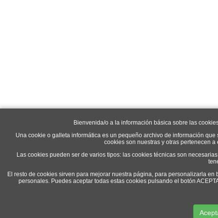
Bienvenida/o a la información básica sobre las cookie
Una cookie o galleta informática es un pequeño archivo de información que 
cookies son nuestras y otras pertenecen a
Las cookies pueden ser de varios tipos: las cookies técnicas son necesaria
ten
El resto de cookies sirven para mejorar nuestra página, para personalizarla en 
personales. Puedes aceptar todas estas cookies pulsando el botón ACEP
Acept