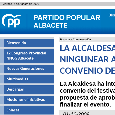
Viernes, 7 de Agosto de 2026
Bie
Portada
>
Comunicación
Bienvenida
LA ALCALDES
12 Congreso Provincial
NINGUNEAR A
NNGG Albacete
Nuevas Generaciones
CONVENIO DEL
Multimedias
La Alcaldesa ha int
convenio del festiv
Descargas
propuesta de aprob
Mociones e iniciativas
finalizar el evento.
Enlaces
| 01-10-2009