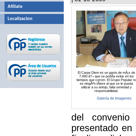
Afíliate
Localizacion
El Carpe Diem es un gasto de mÃ¡s de
7.000 â?¬ que se podÃ­a evitar en los
tiempos que corren. El Grupo Popular n
es ningÃºn tÃ­tere al que se le pueda
utilizar a su antojo, falta seriedad y
responsabilidad.
Galería de Imagenes
del convenio
presentado en 