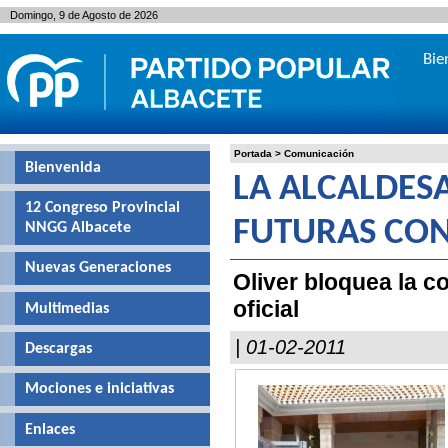
Domingo, 9 de Agosto de 2026
Bie
Portada
>
Comunicación
Bienvenida
LA ALCALDES
12 Congreso Provincial
FUTURAS CON
NNGG Albacete
Nuevas Generaciones
Oliver bloquea la c
oficial
Multimedias
| 01-02-2011
Descargas
Mociones e iniciativas
Enlaces