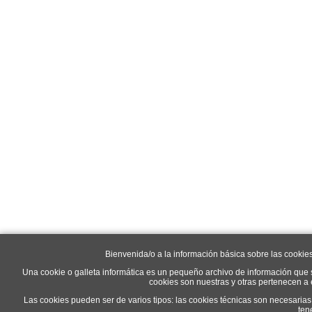
Bienvenida/o a la información básica sobre las cookie
Una cookie o galleta informática es un pequeño archivo de información que 
cookies son nuestras y otras pertenecen a
Las cookies pueden ser de varios tipos: las cookies técnicas son necesaria
ten