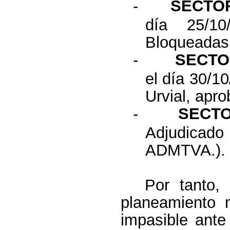
-
SECTOR
día 25/1
Bloqueadas
-
SECTO
el día 30/
Urvial, apr
-
SECTO
Adjudicad
ADMTVA.). 
Por tanto,
planeamiento 
impasible ante 