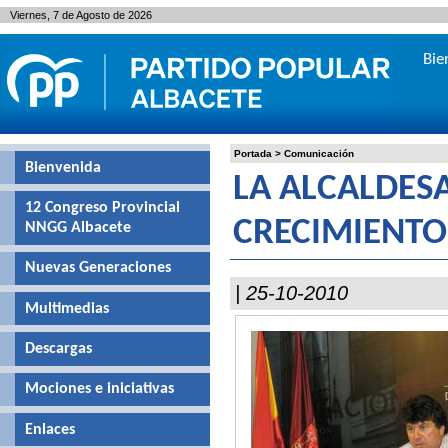
Viernes, 7 de Agosto de 2026
Bie
Portada
>
Comunicación
Bienvenida
LA ALCALDESA
12 Congreso Provincial
CRECIMIENTO
NNGG Albacete
Nuevas Generaciones
| 25-10-2010
Multimedias
Descargas
Mociones e iniciativas
Enlaces