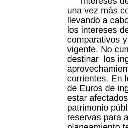
Intereses d
una vez más com
llevando a cab
los intereses d
comparativos y
vigente. No cum
destinar
los in
aprovechamient
corrientes. En 
de Euros de in
estar afectados
patrimonio públ
reservas para a
planeamiento ter