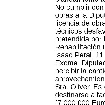
No cumplir con 
obras a
la Dipu
licencia de obr
técnicos desfav
pretendida por
Rehabilitación 
Isaac Peral, 11
Excma. Diputa
percibir la can
aprovechamient
Sra.
Oliver.
Es 
destinarse a fac
(7.000.000 Eur