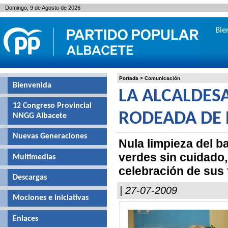
Domingo, 9 de Agosto de 2026
Bie
Portada
>
Comunicación
Bienvenida
LA ALCALDES
12 Congreso Provincial
RODEADA DE 
NNGG Albacete
Nuevas Generaciones
Nula limpieza del b
verdes sin cuidado,
Multimedias
celebración de sus 
Descargas
| 27-07-2009
Mociones e iniciativas
Enlaces