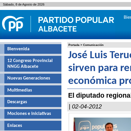
Sábado, 8 de Agosto de 2026
Bie
Portada
>
Comunicación
Bienvenida
José Luis Ter
12 Congreso Provincial
sirven para re
NNGG Albacete
Nuevas Generaciones
económica pr
Multimedias
El diputado regiona
Descargas
| 02-04-2012
Mociones e iniciativas
Enlaces