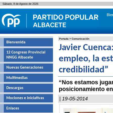
Sábado, 8 de Agosto de 2026
Bie
Portada
>
Comunicación
Bienvenida
Javier Cuenca:
12 Congreso Provincial
empleo, la es
NNGG Albacete
Nuevas Generaciones
credibilidad”
Multimedias
“Nos estamos jugand
posicionamiento e
Descargas
| 19-05-2014
Mociones e iniciativas
Enlaces