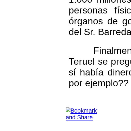
personas físi
órganos de go
del Sr. Barred
Finalmente, 
Teruel se pre
sí había dine
por ejemplo?? 