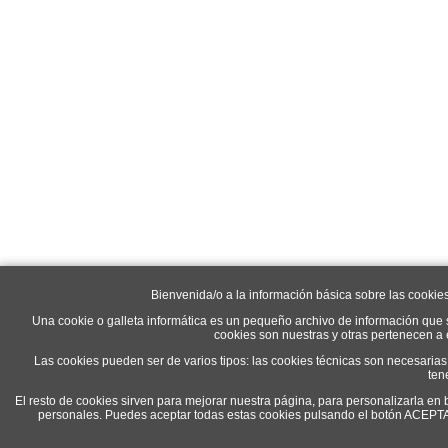
Bienvenida/o a la información básica sobre las cookie
Una cookie o galleta informática es un pequeño archivo de información que 
cookies son nuestras y otras pertenecen a
Las cookies pueden ser de varios tipos: las cookies técnicas son necesaria
ten
El resto de cookies sirven para mejorar nuestra página, para personalizarla en 
personales. Puedes aceptar todas estas cookies pulsando el botón ACEP