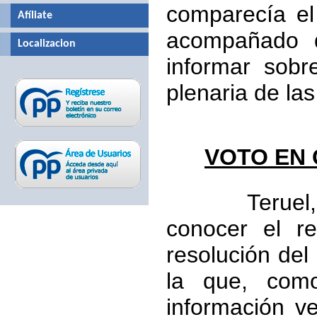
comparecía el
Afíliate
acompañado d
Localizacion
informar sobr
plenaria de la
VOTO EN
Teruel, com
conocer el r
resolución de
la que, como
información ve