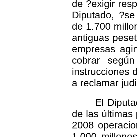
de ?exigir res
Diputado, ?se
de 1.700 millo
antiguas peset
empresas agin
cobrar segú
instrucciones
a reclamar jud
El Diputado 
de las última
2008 operacio
1.000 millone