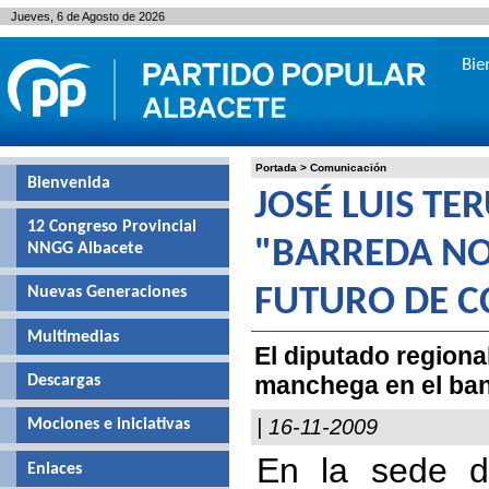
Jueves, 6 de Agosto de 2026
Bie
Portada
>
Comunicación
Bienvenida
JOSÉ LUIS TE
12 Congreso Provincial
"BARREDA NO
NNGG Albacete
Nuevas Generaciones
FUTURO DE C
Multimedias
El diputado regional
manchega en el ban
Descargas
| 16-11-2009
Mociones e iniciativas
En la sede de
Enlaces