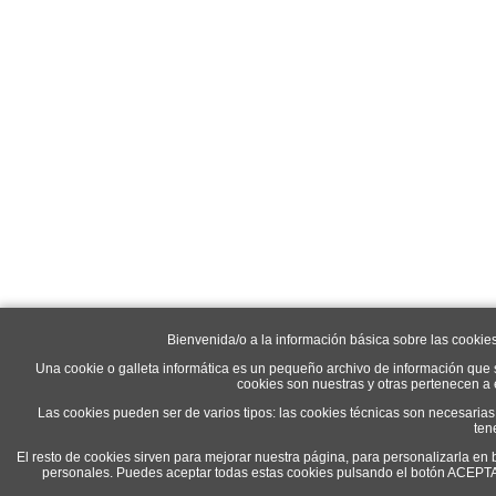
Bienvenida/o a la información básica sobre las cookie
Una cookie o galleta informática es un pequeño archivo de información que 
cookies son nuestras y otras pertenecen a
Las cookies pueden ser de varios tipos: las cookies técnicas son necesaria
ten
El resto de cookies sirven para mejorar nuestra página, para personalizarla en 
personales. Puedes aceptar todas estas cookies pulsando el botón ACEP