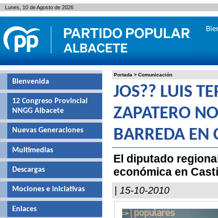
Lunes, 10 de Agosto de 2026
Bie
Portada
>
Comunicación
Bienvenida
JOS?? LUIS TE
12 Congreso Provincial
ZAPATERO NO
NNGG Albacete
Nuevas Generaciones
BARREDA EN 
Multimedias
El diputado regiona
económica en Casti
Descargas
| 15-10-2010
Mociones e iniciativas
Enlaces