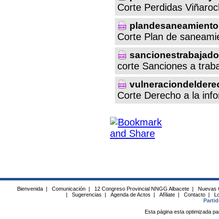
Corte Perdidas Viñarock
plandesaneamient
Corte Plan de saneami
sancionestrabajad
corte Sanciones a trab
vulneraciondelder
Corte Derecho a la inf
Bienvenida
|
Comunicación
|
12 Congreso Provincial NNGG Albacete
|
Nuevas 
|
Sugerencias
|
Agenda de Actos
|
Afíliate
|
Contacto
|
Lo
Parti
Esta página esta optimizada pa