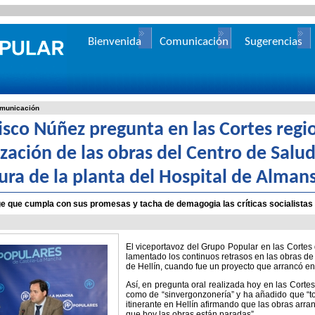
Bienvenida
Comunicación
Sugerencias
municación
isco Núñez pregunta en las Cortes regio
ización de las obras del Centro de Salud 
ura de la planta del Hospital de Alman
e que cumpla con sus promesas y tacha de demagogia las críticas socialistas en
El viceportavoz del Grupo Popular en las Cortes
lamentado los continuos retrasos en las obras de
de Hellín, cuando fue un proyecto que arrancó en l
Así, en pregunta oral realizada hoy en las Cortes
como de “sinvergonzonería” y ha añadido que “
itinerante en Hellín afirmando que las obras arra
que hoy las obras están paradas”.