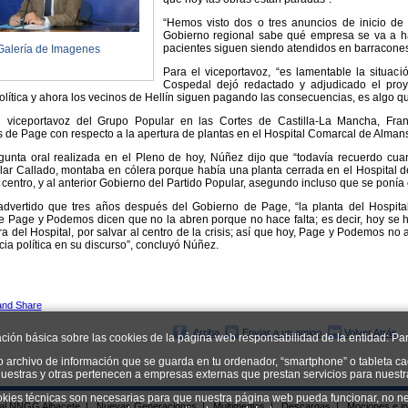
“Hemos visto dos o tres anuncios de inicio de 
Gobierno regional sabe qué empresa se va a ha
pacientes siguen siendo atendidos en barracones
Galería de Imagenes
Para el viceportavoz, “es lamentable la situac
Cospedal dejó redactado y adjudicado el proy
lítica y ahora los vecinos de Hellín siguen pagando las consecuencias, es algo q
 viceportavoz del Grupo Popular en las Cortes de Castilla-La Mancha, Fr
 de Page con respecto a la apertura de plantas en el Hospital Comarcal de Alman
egunta oral realizada en el Pleno de hoy, Núñez dijo que “todavía recuerdo cua
lar Callado, montaba en cólera porque había una planta cerrada en el Hospital de
 centro, y al anterior Gobierno del Partido Popular, asegundo incluso que se ponía 
dvertido que tres años después del Gobierno de Page, “la planta del Hospita
e Page y Podemos dicen que no la abren porque no hace falta; es decir, hoy se 
ra del Hospital, por salvar al centro de la crisis; así que hoy, Page y Podemos no 
ia política en su discurso”, concluyó Núñez.
Arriba
Enviar a un amigo
Volver Atrás
ación básica sobre las cookies de la página web responsabilidad de la entidad: Par
o archivo de información que se guarda en tu ordenador, “smartphone” o tableta ca
uestras y otras pertenecen a empresas externas que prestan servicios para nuest
okies técnicas son necesarias para que nuestra página web pueda funcionar, no ne
ial NNGG Albacete
|
Nuevas Generaciones
|
Multimedias
|
Descargas
|
Mociones e in