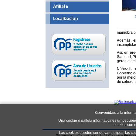
Afíliate
Localizacion
maniobra po
Además, el
incumplidas
Así, en pr
Sanidad, Pi
gerente del
Núñez ha a
Gobierno d
por la mejo
de coherenc
Bienvenida/o a la inform
Una cookie o galleta informática es un pequeñ
cookies son n
Las cookies pueden ser de varios tipos: las co
Bienvenida
|
Comunicación
|
12 Congreso Provinc