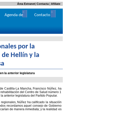
Área Extranet
|
Contacta
|
Afiliate
Agenda de
Contacto
Actos
nales por la
de Hellín y la
sa
 la anterior legislatura
 de Castilla-La Mancha, Francisco Núñez, ha
 rehabilitación del Centro de Salud número 1
a anterior legislatura del Partido Popular.
 regionales, Núñez ha calificado la situación
todos recordamos aquel consejo de Gobierno
ncarían de manera inmediata; y la realidad es