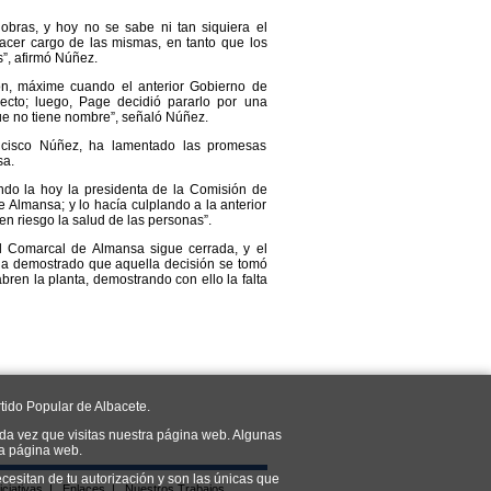
obras, y hoy no se sabe ni tan siquiera el
cer cargo de las mismas, en tanto que los
”, afirmó Núñez.
ión, máxime cuando el anterior Gobierno de
ecto; luego, Page decidió pararlo por una
ue no tiene nombre”, señaló Núñez.
ancisco Núñez, ha lamentado las promesas
sa.
ndo la hoy la presidenta de la Comisión de
 Almansa; y lo hacía culplando a la anterior
en riesgo la salud de las personas”.
l Comarcal de Almansa sigue cerrada, y el
ha demostrado que aquella decisión se tomó
abren la planta, demostrando con ello la falta
tido Popular de Albacete.
da vez que visitas nuestra página web. Algunas
ra página web.
cesitan de tu autorización y son las únicas que
iciativas
|
Enlaces
|
Nuestros Trabajos