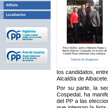
Afíliate
Localizacion
Paco Núñez, junto a Mariano Rajoy y
María Dolores Cospedal, en el acto de
Ciudad Real celebrado esta mañana.
Galería de Imagenes
los candidatos, entr
Alcaldía de Albacete
Por su parte, la se
Cospedal, ha manife
del PP a las elecci
que integran la list