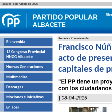
Jueves, 6 de Agosto de 2026
Bie
Portada
>
Comunicación
Bienvenida
Francisco Núñ
12 Congreso Provincial
acto de presen
NNGG Albacete
Nuevas Generaciones
capitales de p
Multimedias
"El PP tiene un pro
con los ciudadanos
Descargas
| 08-04-2015
Mociones e iniciativas
Enlaces