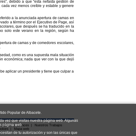
ores”, debido a que “esta nefasta gestión de
 cada vez menos creíble y estable y genere
eferido a la anunciada apertura de camas en
evado a término por el Ejecutivo de Page, así
colares, que después se ha traducido en la
o solo este verano en la región, según ha
apertura de camas y de comedores escolares,
.
lsedad, como es una supuesta mala situación
ón económica; nada que ver con la que dejó
be aplicar un presidente y tiene que culpar a
tido Popular de Albacete.
da vez que visitas nuestra página web. Algunas
ra página web.
iciativas
|
Enlaces
|
Nuestros Trabajos
ookies
|
Mapa web
cesitan de tu autorización y son las únicas que