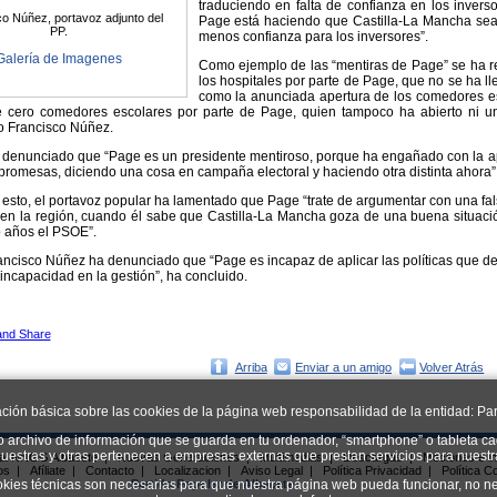
traduciendo en falta de confianza en los invers
o Núñez, portavoz adjunto del
Page está haciendo que Castilla-La Mancha sea
PP.
menos confianza para los inversores”.
Galería de Imagenes
Como ejemplo de las “mentiras de Page” se ha r
los hospitales por parte de Page, que no se ha ll
como la anunciada apertura de los comedores es
e cero comedores escolares por parte de Page, quien tampoco ha abierto ni un
o Francisco Núñez.
a denunciado que “Page es un presidente mentiroso, porque ha engañado con la 
 promesas, diciendo una cosa en campaña electoral y haciendo otra distinta ahora”
sto, el portavoz popular ha lamentado que Page “trate de argumentar con una fa
en la región, cuando él sabe que Castilla-La Mancha goza de una buena situaci
 años el PSOE”.
rancisco Núñez ha denunciado que “Page es incapaz de aplicar las políticas que de
 incapacidad en la gestión”, ha concluido.
Arriba
Enviar a un amigo
Volver Atrás
ación básica sobre las cookies de la página web responsabilidad de la entidad: Par
o archivo de información que se guarda en tu ordenador, “smartphone” o tableta ca
uestras y otras pertenecen a empresas externas que prestan servicios para nuest
ial NNGG Albacete
|
Nuevas Generaciones
|
Multimedias
|
Descargas
|
Mociones e in
os
|
Afíliate
|
Contacto
|
Localizacion
|
Aviso Legal
|
Política Privacidad
|
Política C
Partido Popular de Albacete
okies técnicas son necesarias para que nuestra página web pueda funcionar, no ne