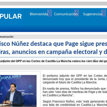
Bienvenida
Comunicación
Sugerencias
municación
isco Núñez destaca que Page sigue pres
ras, anuncios en campaña electoral y d
 adjunto del GPP en las Cortes de Castilla-La Mancha valora los cien días del go
El portavoz adjunto del GPP en las Cortes de
denunciado hoy que el presidente de la Junta, E
cargando el futuro de Castilla-La Mancha.
En rueda de prensa, Núñez ha denunciado que l
han sido “cien días de mentiras de Page y de tra
en Castilla-La Mancha”.
Según Francisco Núñez, esto “está generando d
una falta de credibilidad en Castilla-La Mancha