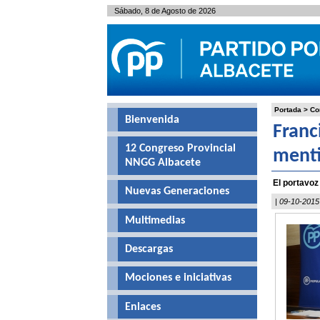
Sábado, 8 de Agosto de 2026
Portada
>
Co
Bienvenida
Franc
12 Congreso Provincial
menti
NNGG Albacete
El portavoz
Nuevas Generaciones
| 09-10-2015
Multimedias
Descargas
Mociones e iniciativas
Enlaces