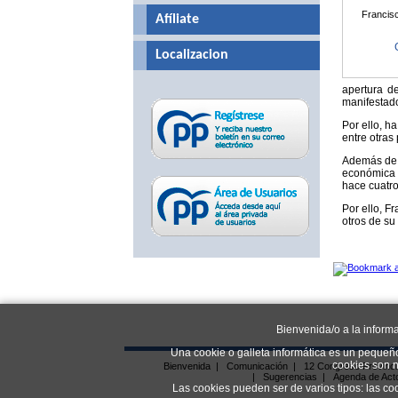
Francisc
Afíliate
Localizacion
apertura d
manifestad
Por ello, h
entre otras
Además de e
económica 
hace cuatro
Por ello, F
otros de su
Bienvenida/o a la inform
Una cookie o galleta informática es un pequeñ
cookies son n
Bienvenida
|
Comunicación
|
12 Congreso Provinc
|
Sugerencias
|
Agenda de Act
Las cookies pueden ser de varios tipos: las co