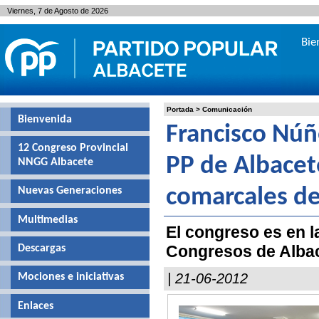
Viernes, 7 de Agosto de 2026
Bie
Portada
>
Comunicación
Bienvenida
Francisco Núñe
12 Congreso Provincial
PP de Albacete
NNGG Albacete
Nuevas Generaciones
comarcales de
Multimedias
El congreso es en l
Congresos de Alba
Descargas
| 21-06-2012
Mociones e iniciativas
Enlaces