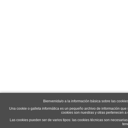
Bienvenida/o a la información básica sobre las cookie
Una cookie o galleta informática es un pequeño archivo de información que 
cookies son nuestras y otras pertenecen a
Las cookies pueden ser de varios tipos: las cookies técnicas son necesaria
ten