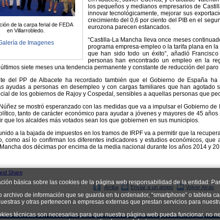
los pequeños y medianos empresarios de Castill
innovar tecnológicamente, mejorar sus exportacio
crecimiento del 0,6 por ciento del PIB en el segu
ción de la carpa ferial de FEDA
eurozona parecen estancados.
en Villarrobledo.
“Castilla-La Mancha lleva once meses continua
Galería de Imagenes
programa empresa-empleo o la tarifa plana en la
que han sido todo un éxito”, añadió Francisc
personas han encontrado un empleo en la reg
 últimos siete meses una tendencia permanente y constante de reducción del paro 
nte del PP de Albacete ha recordado también que el Gobierno de España ha d
las ayudas a personas en desempleo y con cargas familiares que han agotado su
ocial de los gobiernos de Rajoy y Cospedal, sensibles a aquellas personas que peo
 Núñez se mostró esperanzado con las medidas que va a impulsar el Gobierno de E
olítico, tanto de carácter económico para ayudar a jóvenes y mayores de 45 año
ir que los alcaldes más votados sean los que gobiernen en sus municipios.
 unido a la bajada de impuestos en los tramos de IRPF va a permitir que la recup
, como así lo confirman los diferentes indicadores y estudios económicos, que 
 Mancha dos décimas por encima de la media nacional durante los años 2014 y 20
ación básica sobre las cookies de la página web responsabilidad de la entidad: Par
Arriba
Enviar a un amigo
Volver Atrás
o archivo de información que se guarda en tu ordenador, “smartphone” o tableta ca
uestras y otras pertenecen a empresas externas que prestan servicios para nuest
okies técnicas son necesarias para que nuestra página web pueda funcionar, no ne