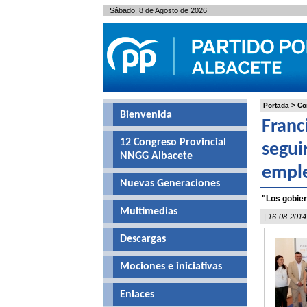
Sábado, 8 de Agosto de 2026
Portada
>
Co
Bienvenida
Franc
12 Congreso Provincial
segui
NNGG Albacete
empl
Nuevas Generaciones
"Los gobier
Multimedias
| 16-08-2014
Descargas
Mociones e iniciativas
Enlaces