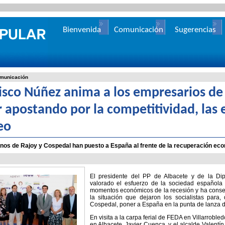
Bienvenida
Comunicación
Sugerencias
municación
isco Núñez anima a los empresarios de 
r apostando por la competitividad, las 
eo
nos de Rajoy y Cospedal han puesto a España al frente de la recuperación ec
El presidente del PP de Albacete y de la Dip
valorado el esfuerzo de la sociedad española
momentos económicos de la recesión y ha conseg
la situación que dejaron los socialistas par
Cospedal, poner a España en la punta de lanza d
En visita a la carpa ferial de FEDA en Villarrobl
en Albacete, Javier Cuenca, y el alcalde Valent