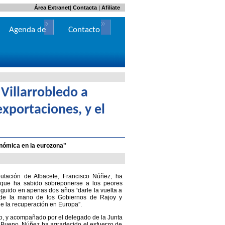
Área Extranet
|
Contacta
|
Afiliate
Agenda de
Contacto
Actos
Villarrobledo a
exportaciones, y el
onómica en la eurozona"
utación de Albacete, Francisco Núñez, ha
 que ha sabido sobreponerse a los peores
uido en apenas dos años “darle la vuelta a
a, de la mano de los Gobiernos de Rajoy y
e la recuperación en Europa”.
edo, y acompañado por el delegado de la Junta
ín Bueno, Núñez ha agradecido el esfuerzo de