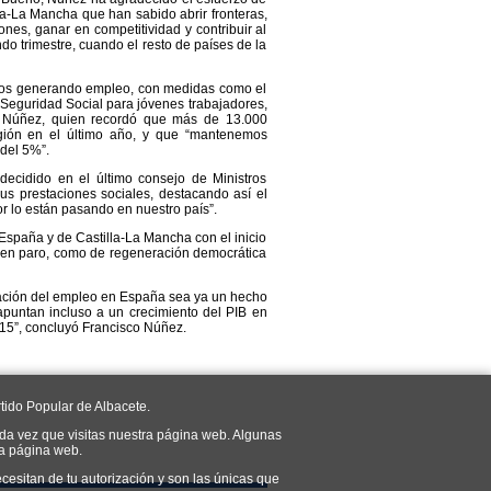
a-La Mancha que han sabido abrir fronteras,
nes, ganar en competitividad y contribuir al
ndo trimestre, cuando el resto de países de la
dos generando empleo, con medidas como el
 Seguridad Social para jóvenes trabajadores,
o Núñez, quien recordó que más de 13.000
ión en el último año, y que “mantenemos
del 5%”.
ecidido en el último consejo de Ministros
s prestaciones sociales, destacando así el
r lo están pasando en nuestro país”.
spaña y de Castilla-La Mancha con el inicio
s en paro, como de regeneración democrática
eración del empleo en España sea ya un hecho
apuntan incluso a un crecimiento del PIB en
15”, concluyó Francisco Núñez.
tido Popular de Albacete.
da vez que visitas nuestra página web. Algunas
ra página web.
cesitan de tu autorización y son las únicas que