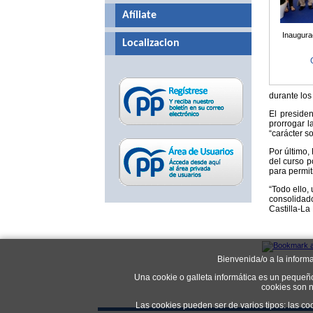
Afíliate
Inaugura
Localizacion
durante los
El preside
prorrogar 
“carácter s
Por último,
del curso p
para permit
“Todo ello,
consolidado
Castilla-La
Bienvenida/o a la inform
Una cookie o galleta informática es un pequeñ
cookies son n
Las cookies pueden ser de varios tipos: las co