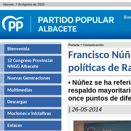
Viernes, 7 de Agosto de 2026
Bie
Portada
>
Comunicación
Bienvenida
Francisco Núñ
12 Congreso Provincial
políticas de R
NNGG Albacete
Nuevas Generaciones
• Núñez se ha refer
respaldo mayoritari
Multimedias
once puntos de dife
Descargas
| 26-05-2014
Mociones e iniciativas
Enlaces