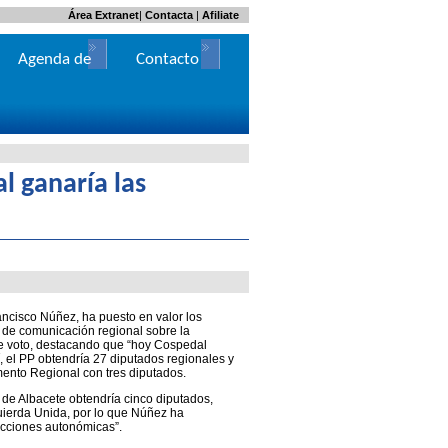
Área Extranet
|
Contacta
|
Afiliate
Agenda de
Contacto
Actos
l ganaría las
ancisco Núñez, ha puesto en valor los
 de comunicación regional sobre la
n de voto, destacando que “hoy Cospedal
, el PP obtendría 27 diputados regionales y
mento Regional con tres diputados.
de Albacete obtendría cinco diputados,
zquierda Unida, por lo que Núñez ha
ecciones autonómicas”.