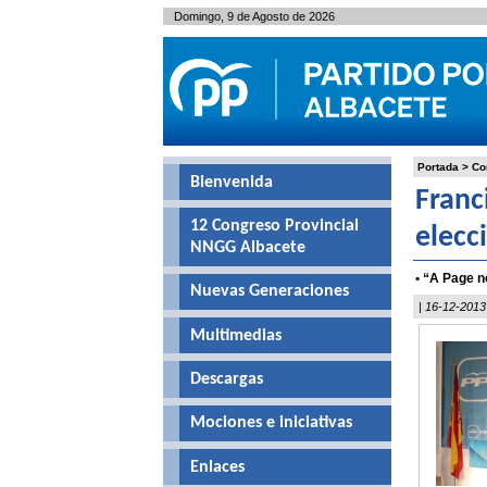
Domingo, 9 de Agosto de 2026
Portada
>
Co
Bienvenida
Franc
12 Congreso Provincial
elecc
NNGG Albacete
• “A Page n
Nuevas Generaciones
| 16-12-2013
Multimedias
Descargas
Mociones e iniciativas
Enlaces