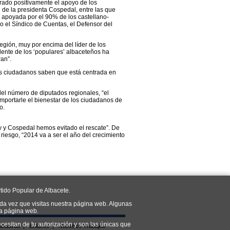
orado positivamente el apoyo de los
de la presidenta Cospedal, entre las que
 apoyada por el 90% de los castellano-
 el Síndico de Cuentas, el Defensor del
gión, muy por encima del líder de los
dente de los ‘populares’ albaceteños ha
an”.
los ciudadanos saben que está centrada en
del número de diputados regionales, “el
importarle el bienestar de los ciudadanos de
o.
oy y Cospedal hemos evitado el rescate”. De
riesgo, “2014 va a ser el año del crecimiento
tido Popular de Albacete.
da vez que visitas nuestra página web. Algunas
ra página web.
cesitan de tu autorización y son las únicas que
iciativas
|
Enlaces
|
Nuestros Trabajos