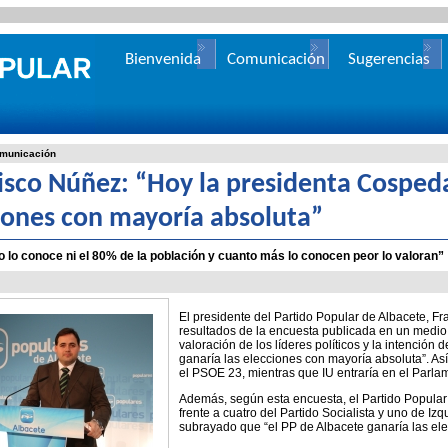
Bienvenida
Comunicación
Sugerencias
municación
isco Núñez: “Hoy la presidenta Cospeda
iones con mayoría absoluta”
o lo conoce ni el 80% de la población y cuanto más lo conocen peor lo valoran”
El presidente del Partido Popular de Albacete, Fr
resultados de la encuesta publicada en un medio
valoración de los líderes políticos y la intenció
ganaría las elecciones con mayoría absoluta”. Así
el PSOE 23, mientras que IU entraría en el Parla
Además, según esta encuesta, el Partido Popular 
frente a cuatro del Partido Socialista y uno de I
subrayado que “el PP de Albacete ganaría las el