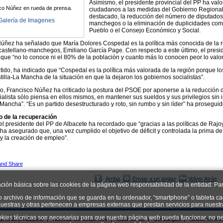
Asimismo, el presidente provincial del PP ha val
co Núñez en rueda de prensa.
ciudadanos a las medidas del Gobierno Regional 
destacado, la reducción del número de diputados
Galería de Imagenes
manchegos o la eliminación de duplicidades como
Pueblo o el Consejo Económico y Social.
úñez ha señalado que María Dolores Cospedal es la política más conocida de la re
 castellano-manchegos, Emiliano García Page. Con respecto a este último, el presi
ue “no lo conoce ni el 80% de la población y cuanto más lo conocen peor lo valor
tido, ha indicado que “Cospedal es la política más valorada de la región porque 
tilla-La Mancha de la situación en que la dejaron los gobiernos socialistas”.
do, Francisco Núñez ha criticado la postura del PSOE por aponerse a la reducción 
ialista sólo piensa en ellos mismos, en mantener sus sueldos y sus privilegios sin 
 Mancha”. “Es un partido desestructurado y roto, sin rumbo y sin líder” ha proseguid
o de la recuperación
 el presidente del PP de Albacete ha recordado que “gracias a las políticas de Raj
ha asegurado que, una vez cumplido el objetivo de déficit y controlada la prima de 
 la creación de empleo”.
Arriba
Enviar a un amigo
Volver Atrás
ación básica sobre las cookies de la página web responsabilidad de la entidad: Par
o archivo de información que se guarda en tu ordenador, “smartphone” o tableta ca
uestras y otras pertenecen a empresas externas que prestan servicios para nuest
okies técnicas son necesarias para que nuestra página web pueda funcionar, no ne
ial NNGG Albacete
|
Nuevas Generaciones
|
Multimedias
|
Descargas
|
Mociones e in