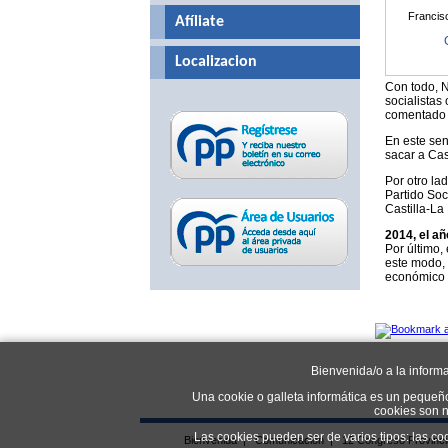
Francis
Afíliate
Localizacion
Con todo, N
socialistas
comentado q
En este sen
sacar a Cas
Por otro la
Partido Soc
Castilla-La
2014, el añ
Por último,
este modo, 
económico y
Bienvenida/o a la inform
Una cookie o galleta informática es un pequeñ
cookies son n
Las cookies pueden ser de varios tipos: las co
Bienvenida
|
Comunicación
|
12 Congreso Provinc