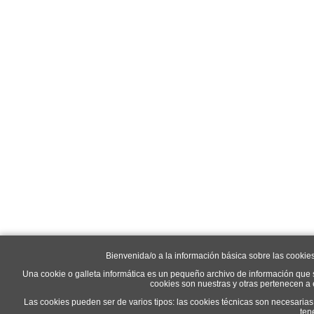
Bienvenida/o a la información básica sobre las cookie
Una cookie o galleta informática es un pequeño archivo de información que 
cookies son nuestras y otras pertenecen a
Las cookies pueden ser de varios tipos: las cookies técnicas son necesaria
ten