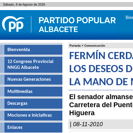
Sábado, 8 de Agosto de 2026
Bie
Portada
>
Comunicación
Bienvenida
FERMÍN CERD
12 Congreso Provincial
LOS DESEOS 
NNGG Albacete
Nuevas Generaciones
LA MANO DE 
Multimedias
El senador almanseñ
Carretera del Puent
Descargas
Higuera
Mociones e iniciativas
| 08-11-2010
Enlaces