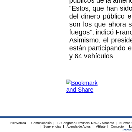
públicos de la anterio
“Estos, que han sido
del dinero público e
son los que ahora 
fuegos”, indicó Fran
Asimismo, el presid
están participando 
y 64 vehículos.
Bienvenida
|
Comunicación
|
12 Congreso Provincial NNGG Albacete
|
Nuevas 
|
Sugerencias
|
Agenda de Actos
|
Afíliate
|
Contacto
|
Lo
Parti