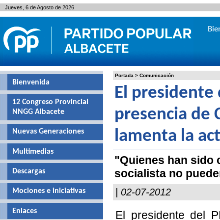
Jueves, 6 de Agosto de 2026
Bie
Portada
>
Comunicación
Bienvenida
El presidente 
12 Congreso Provincial
presencia de 
NNGG Albacete
Nuevas Generaciones
lamenta la ac
Multimedias
"Quienes han sido c
socialista no puede
Descargas
| 02-07-2012
Mociones e iniciativas
Enlaces
El presidente del 