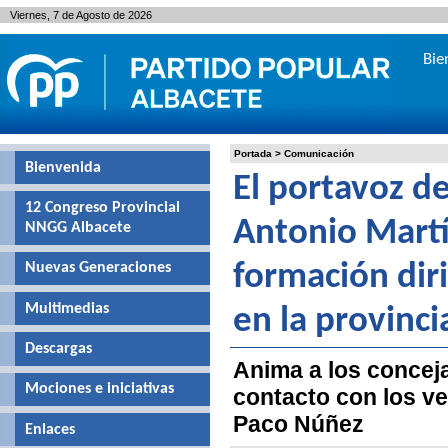
Viernes, 7 de Agosto de 2026
Bie
Portada
>
Comunicación
Bienvenida
El portavoz de
12 Congreso Provincial
Antonio Martí
NNGG Albacete
Nuevas Generaciones
formación diri
Multimedias
en la provinci
Descargas
Anima a los conceja
Mociones e iniciativas
contacto con los ve
Paco Núñez
Enlaces